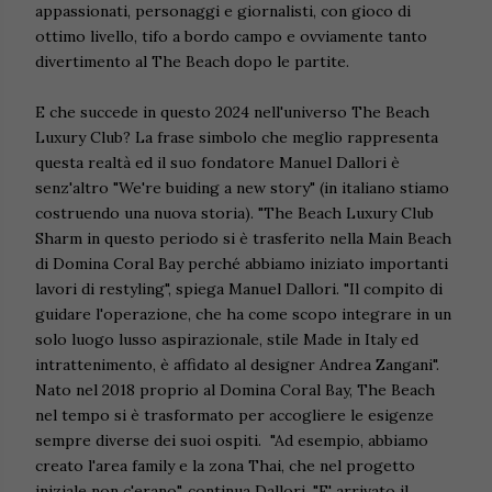
appassionati, personaggi e giornalisti, con gioco di
ottimo livello, tifo a bordo campo e ovviamente tanto
divertimento al The Beach dopo le partite.
E che succede in questo 2024 nell'universo The Beach
Luxury Club? La frase simbolo che meglio rappresenta
questa realtà ed il suo fondatore Manuel Dallori è
senz'altro "We're buiding a new story" (in italiano stiamo
costruendo una nuova storia). "The Beach Luxury Club
Sharm in questo periodo si è trasferito nella Main Beach
di Domina Coral Bay perché abbiamo iniziato importanti
lavori di restyling", spiega Manuel Dallori. "Il compito di
guidare l'operazione, che ha come scopo integrare in un
solo luogo lusso aspirazionale, stile Made in Italy ed
intrattenimento, è affidato al designer Andrea Zangani".
Nato nel 2018 proprio al Domina Coral Bay, The Beach
nel tempo si è trasformato per accogliere le esigenze
sempre diverse dei suoi ospiti. "Ad esempio, abbiamo
creato l'area family e la zona Thai, che nel progetto
iniziale non c'erano", continua Dallori. "E' arrivato il