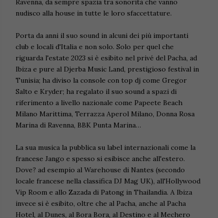
Ravenna, da sempre spazia tra sonorità che vanno
nudisco alla house in tutte le loro sfaccettature.
Porta da anni il suo sound in alcuni dei più importanti
club e locali d'Italia e non solo. Solo per quel che
riguarda l'estate 2023 si è esibito nel privé del Pacha, ad
Ibiza e pure al Djerba Music Land, prestigioso festival in
Tunisia; ha diviso la console con top dj come Gregor
Salto e Kryder; ha regalato il suo sound a spazi di
riferimento a livello nazionale come Papeete Beach
Milano Marittima, Terrazza Aperol Milano, Donna Rosa
Marina di Ravenna, BBK Punta Marina…
La sua musica la pubblica su label internazionali come la
francese Jango e spesso si esibisce anche all'estero.
Dove? ad esempio al Warehouse di Nantes (secondo
locale francese nella classifica DJ Mag UK), all'Hollywood
Vip Room e allo Zazada di Patong in Thailandia. A Ibiza
invece si è esibito, oltre che al Pacha, anche al Pacha
Hotel, al Dunes, al Bora Bora, al Destino e al Mechero