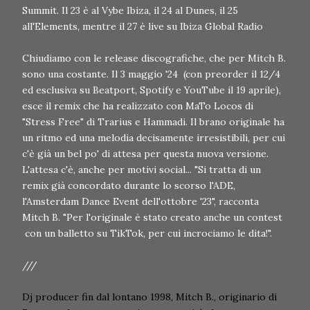
Summit. Il 23 è al Vybe Ibiza, il 24 al Dunes, il 25
all'Elements, mentre il 27 è live su Ibiza Global Radio
Chiudiamo con le release discografiche, che per Mitch B.
sono una costante. Il 3 maggio '24 (con preorder il 12/4
ed esclusiva su Beatport, Spotify e YouTube il 19 aprile),
esce il remix che ha realizzato con MaTo Locos di
"Stress Free" di Trarius e Hammadi. Il brano originale ha
un ritmo ed una melodia decisamente irresistibili, per cui
c'è già un bel po' di attesa per questa nuova versione.
L'attesa c'è, anche per motivi social... "Si tratta di un
remix già concordato durante lo scorso l'ADE,
l'Amsterdam Dance Event dell'ottobre '23", racconta
Mitch B. "Per l'originale è stato creato anche un contest
con un balletto su TikTok, per cui incrociamo le dita!".
///
Dj producer fin dal lontano 1998, Mitch B., originario di