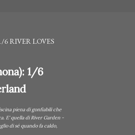
/6 RIVER LOVES
ona): 1/6
erland
scina piena di gonfiabili che
a. E' quella di River Garden -
glio di sé quando fa caldo,