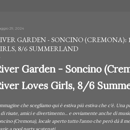
ggio 29, 2024
IVER GARDEN - SONCINO (CREMONA): 1
IRLS, 8/6 SUMMERLAND
iver Garden - Soncino (Crem
iver Loves Girls, 8/6 Summ
immagine che scegliamo qui è estiva più estiva che c'è. Una pi
 di risate, amici e divertimento... e ovviamente anche di music
ncino (Cremona), locale aperto tutto l'anno che però dà il me
azie a pool party scatenati.