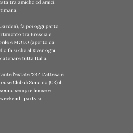
esta tra amiche ed amici.
ttimana.
 Garden), fa poi oggi parte
ertimento tra Brescia e
prile e MOLO (aperto da
lo fa si che al River ogni
scatenare tutta Italia.
nte l'estate '24? L'attesa è
ouse Club di Soncino (CR) il
il sound sempre house e
 weekend i party si