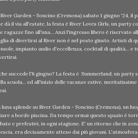
 River Garden - Soncino (Cremona) sabato 1 giugno '24, il
e dà il via all'estate, la festa è River Loves Girls, un party 
le ragazze fino all'una... Anzi l'ingresso libero è riservato al
glia di divertirsi al River non è nel posto giusto. Artisti di 
nsole, impianto audio d'eccellenza, cocktail di qualità... e 
vertirsi.
che succede l'8 giugno? La festa è Summerland, un party s
lla scuola... ed all'inizio delle vacanze estive, meritatissim
esi.
 luna splende su River Garden - Soncino (Cremona), un luo
iare a bordo piscina. Da tempo ormai questo spazio è torn
bato e prefestivi, in ogni stagione. E' un ritorno che in zo
escia, era decisamente atteso dai più giovani. L'atmosfera