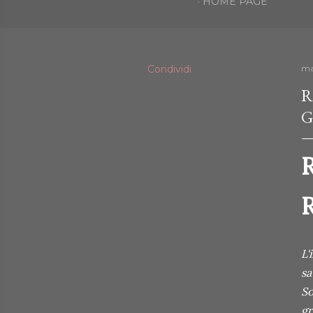
HOME PAGE
Condividi
ma
R
G
R
R
L'
sa
So
gr