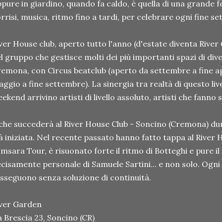
pure in giardino, quando fa caldo, è quella di una grande f
rrisi, musica, ritmo fino a tardi, per celebrare ogni fine se
ver House club, aperto tutto l'anno (d'estate diventa River
l gruppo che gestisce molti dei più importanti spazi di div
emona, con Circus beatclub (aperto da settembre a fine a
ggio a fine settembre). La sinergia tra realtà di questo livel
ekend arrivino artisti di livello assoluto, artisti che fanno 
che succederà al River House Club - Soncino (Cremona) dura
à iniziata. Nel recente passato hanno fatto tappa al River H
msara Tour, è risuonato forte il ritmo di Botteghi e pure 
cisamente personale di Samuele Sartini... e non solo. Ogni
sseguono senza soluzione di continuità.
ver Garden
a Brescia 23, Soncino (CR)