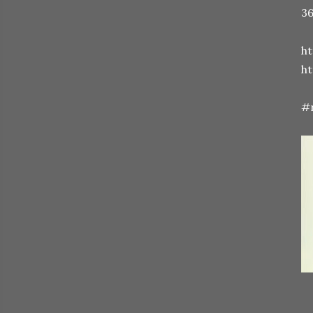
36
h
h
#