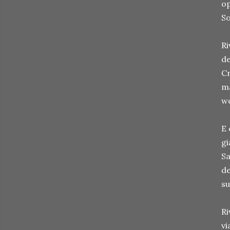
op
So
Ri
de
Cr
ma
we
E 
gi
Sa
de
su
Ri
vi