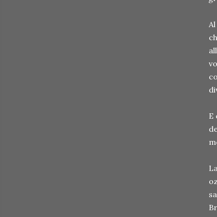
Al
ch
al
vo
co
di
E 
de
m
La
oz
sa
Br