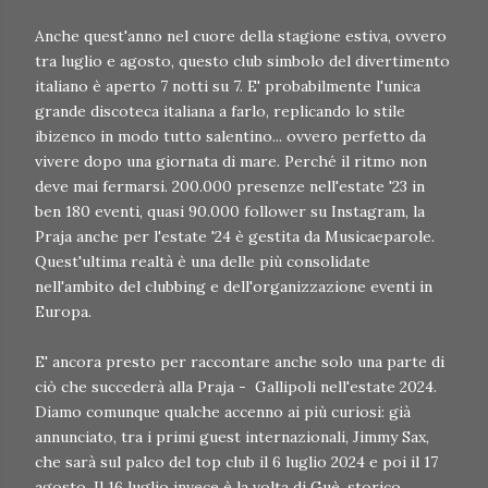
Anche quest'anno nel cuore della stagione estiva, ovvero
tra luglio e agosto, questo club simbolo del divertimento
italiano è aperto 7 notti su 7. E' probabilmente l'unica
grande discoteca italiana a farlo, replicando lo stile
ibizenco in modo tutto salentino... ovvero perfetto da
vivere dopo una giornata di mare. Perché il ritmo non
deve mai fermarsi. 200.000 presenze nell'estate '23 in
ben 180 eventi, quasi 90.000 follower su Instagram, la
Praja anche per l'estate '24 è gestita da Musicaeparole.
Quest'ultima realtà è una delle più consolidate
nell'ambito del clubbing e dell'organizzazione eventi in
Europa.
E' ancora presto per raccontare anche solo una parte di
ciò che succederà alla Praja - Gallipoli nell'estate 2024.
Diamo comunque qualche accenno ai più curiosi: già
annunciato, tra i primi guest internazionali, Jimmy Sax,
che sarà sul palco del top club il 6 luglio 2024 e poi il 17
agosto. Il 16 luglio invece è la volta di Guè, storico