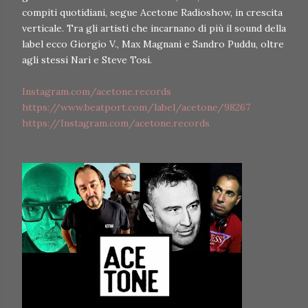
compiti quotidiani, segue Acetone Radioshow, in crescita
verticale. Tra gli artisti che incarnano di più il sound della
label ecco Giorgio V., Max Magnani e Sandro Puddu, oltre
agli stessi Nari e Steve Tosi.
Instagram.com/acetone.records
https://www.beatport.com/label/acetone/98267
https://Instagram.com/acetone.records