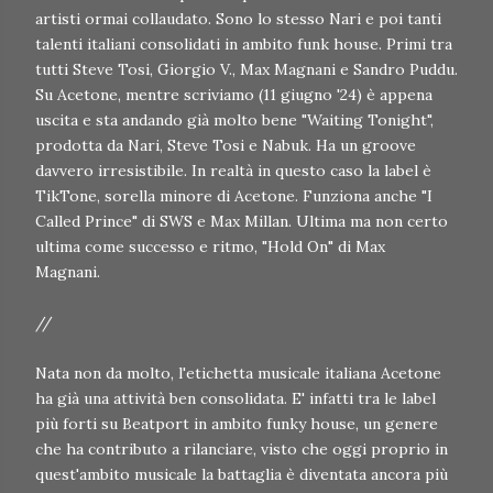
artisti ormai collaudato. Sono lo stesso Nari e poi tanti
talenti italiani consolidati in ambito funk house. Primi tra
tutti Steve Tosi, Giorgio V., Max Magnani e Sandro Puddu.
Su Acetone, mentre scriviamo (11 giugno '24) è appena
uscita e sta andando già molto bene "Waiting Tonight",
prodotta da Nari, Steve Tosi e Nabuk. Ha un groove
davvero irresistibile. In realtà in questo caso la label è
TikTone, sorella minore di Acetone. Funziona anche "I
Called Prince" di SWS e Max Millan. Ultima ma non certo
ultima come successo e ritmo, "Hold On" di Max
Magnani.
//
Nata non da molto, l'etichetta musicale italiana Acetone
ha già una attività ben consolidata. E' infatti tra le label
più forti su Beatport in ambito funky house, un genere
che ha contributo a rilanciare, visto che oggi proprio in
quest'ambito musicale la battaglia è diventata ancora più