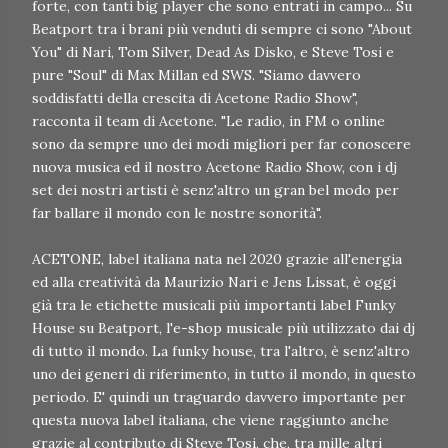
forte, con tanti big player che sono entrati in campo... Su
Beatport tra i brani più venduti di sempre ci sono "About
You" di Nari, Tom Silver, Dead As Disko, e Steve Tosi e
pure "Soul" di Max Millan ed SWS. "Siamo davvero
soddisfatti della crescita di Acetone Radio Show",
racconta il team di Acetone. "Le radio, in FM o online
sono da sempre uno dei modi migliori per far conoscere
nuova musica ed il nostro Acetone Radio Show, con i dj
set dei nostri artisti è senz'altro un gran bel modo per
far ballare il mondo con le nostre sonorità".
ACETONE, label italiana nata nel 2020 grazie all'energia
ed alla creatività da Maurizio Nari e Jens Lissat, è oggi
già tra le etichette musicali più importanti label Funky
House su Beatport, l'e-shop musicale più utilizzato dai dj
di tutto il mondo. La funky house, tra l'altro, è senz'altro
uno dei generi di riferimento, in tutto il mondo, in questo
periodo. E' quindi un traguardo davvero importante per
questa nuova label italiana, che viene raggiunto anche
grazie al contributo di Steve Tosi, che, tra mille altri