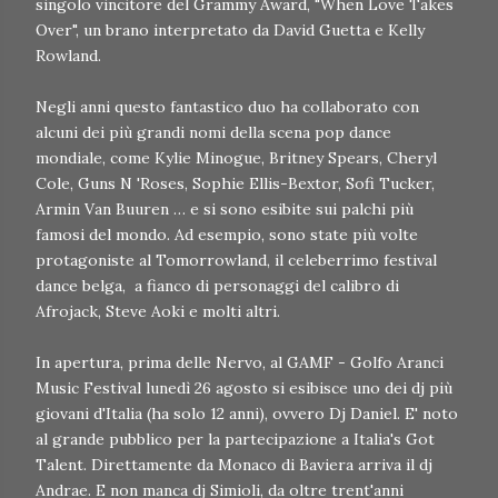
singolo vincitore del Grammy Award, "When Love Takes
Over", un brano interpretato da David Guetta e Kelly
Rowland.
Negli anni questo fantastico duo ha collaborato con
alcuni dei più grandi nomi della scena pop dance
mondiale, come Kylie Minogue, Britney Spears, Cheryl
Cole, Guns N 'Roses, Sophie Ellis-Bextor, Sofi Tucker,
Armin Van Buuren … e si sono esibite sui palchi più
famosi del mondo. Ad esempio, sono state più volte
protagoniste al Tomorrowland, il celeberrimo festival
dance belga, a fianco di personaggi del calibro di
Afrojack, Steve Aoki e molti altri.
In apertura, prima delle Nervo, al GAMF - Golfo Aranci
Music Festival lunedì 26 agosto si esibisce uno dei dj più
giovani d'Italia (ha solo 12 anni), ovvero Dj Daniel. E' noto
al grande pubblico per la partecipazione a Italia's Got
Talent. Direttamente da Monaco di Baviera arriva il dj
Andrae. E non manca dj Simioli, da oltre trent'anni