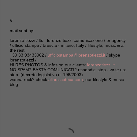
//
mail sent by:
lorenzo tiezzi / ltc - lorenzo tiezzi comunicazione / pr agency
/ ufficio stampa / brescia - milano, Italy / lifestyle, music & all
the rest
+39 33 93433962 /
ufficiostampa@lorenzotiezzi.it
/ skype
lorenzotiezzi /
HI RES PHOTOS & infos on our clients:
lorenzotiezzi.it
NO SPAM? BASTA COMUNICATI? rispondici stop - write us:
stop (decreto legislativo n. 196/2003)
wanna rock? check
alladiscoteca.com
, our lifestyle & music
blog