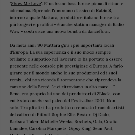
"
Show Me Love
". E' un brano bass house piena di ritmo e
adrenalina. Riprende l'omonimo classico di
Robin S
,
intorno a quale Mattara, produttore italiano house tra
più longevi e prolifici - è anche station manager di Radio
Wow - costruisce una nuova bomba da dancefloor.
Da metà anni '90 Mattara gira i più importanti locali
d'Europa. La sua esperienza e il suo modo sempre
brillante e simpatico nel lavorare lo ha portato a essere
presente nelle console più prestigiose d'Europa. A farlo
girare per il mondo anche le sue produzioni ed i suoi
remix... chi non ricorda il tormentone che riprendeva la
canzone della Bertè .."e ci ritroviamo in alto mare ….".
Bene, era proprio lui uno dei produttori di 2Black, con
cui è stato anche sul palco del Festivalbar 2004. Non
solo. Tra gli altri, ha prodotto o remixato brani di artisti
del calibro di Pitbull, Sophie Ellis Bextor, Dj Dado,
Barbara Tuker, Michelle Weeks, Rochets, Gala, Coolio,
Lumidee, Carolina Marquetz, Gipsy King, Sean Paul,