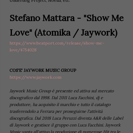
Underdog Project, Noelia, etc.
Stefano Mattara - "Show Me
Love" (Atomika / Jaywork)
https://www.beatport.com/release/show-me-
love/4754028
COS'E' JAYWORK MUSIC GROUP
https://www.jaywork.com
Jaywork Music Group è presente ed attiva sul mercato
discografico dal 1998. Dal 2011 Luca Facchini, dj e
produttore, ha acquisito il marchio e tutto il catalogo
trasferendolo a Ferrara per proseguirne l'attività
discografica. Dal 2018 Luca Peruzzi diventa A&R delle Label
di Jaywork e gestisce il gruppo con Luca Facchini. Jaywork
Music vanta all'attivo la produzione di numerose Hit tra le