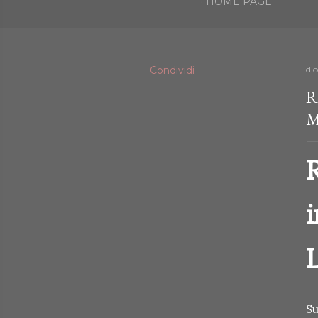
HOME PAGE
Condividi
di
R
M
i
Su