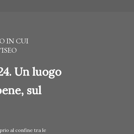
O IN CUI
'ISEO
24. Un luogo
bene, sul
rio al confine tra le