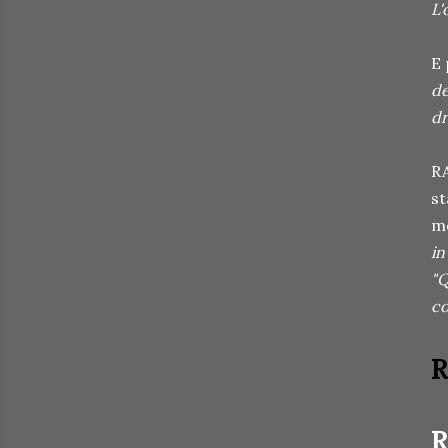
L'
E 
de
dr
RA
st
me
in
"Q
co
R
R