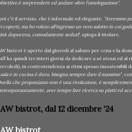
obiettivo è sorprendere ed andare oltre l'omologazione".
poi c'è il servizio, che è informale ed elegante.
"Avremmo pot
i coperti, ma ho voluto all'ingresso un vero salotto in cui god
ink dopocena, comodamente seduti
", spiega il titolare.
W bistrot è aperto dal giovedì al sabato per cena e la dom
aff ha quindi tre interi giorni da dedicare a sé stessi ed al 
rcoledì), in controtendenza ai ritmi spesso insostenibili de
 sala e in cucina è duro, bisogna sempre dare il massimo"
, co
uella che proponiamo non è una rivoluzione, è semplicement
ntemporaneamente, aver tempo fare ricerca su piatti ed acco
AW bistrot, dal 12 dicembre '24
AW bistrot