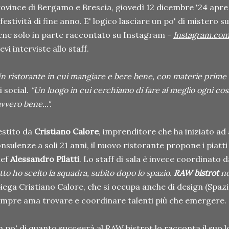
ovince di Bergamo e Brescia, giovedì 12 dicembre '24 apr
 festività di fine anno. E' logico lasciare un po' di mistero 
ene solo in parte raccontato su Instagram -
Instagram.com
evi interviste allo staff.
n ristorante in cui mangiare e bere bene, con materie prime 
i social.
"Un luogo in cui cerchiamo di fare al meglio ogni cosa
vvero bene...".
stito da
Cristiano Calore
, imprenditore che ha iniziato ad 
nsulenze a soli 21 anni, il nuovo ristorante propone i piatti
hef
Alessandro Pilatti
. Lo staff di sala è invece coordinato 
tto ho scelto la squadra, subito dopo lo spazio.
RAW bistrot
no
iega Cristiano Calore, che si occupa anche di design (Spazi
mpre ama trovare e coordinare talenti più che emergere.
 po' di quanto succeerà al RAW bistrot lo racconta il suo l