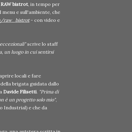
e
RAW bistrot
, in tempo per
sul menu e sull'ambiente, che
/raw_bistrot
- con video e
eccezionali"
scrive lo staff
, un luogo in cui sentirsi
aprire locali e fare
 della brigata guidata dallo
da
Davide Filisetti
.
"Prima di
n è un progetto solo mio"
,
o Industrial) e che da
ogo, una autstera scritta in