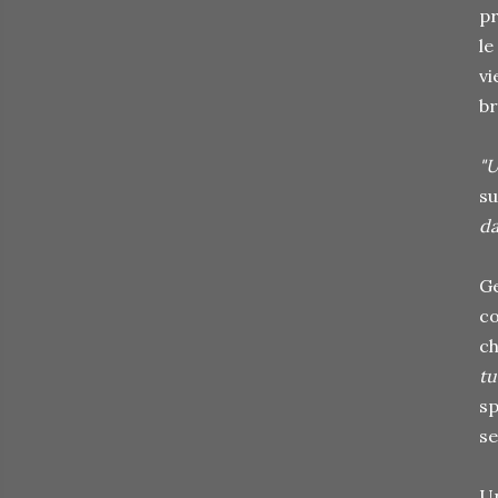
pr
le
vi
br
"U
su
da
Ge
co
c
tu
sp
se
Un