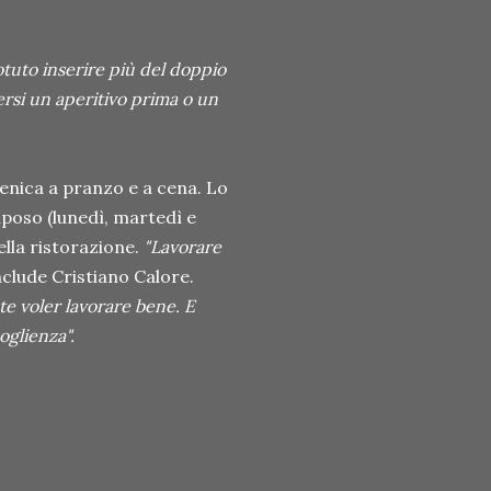
uto inserire più del doppio
ersi un aperitivo prima o un
enica a pranzo e a cena. Lo
riposo (lunedì, martedì e
lla ristorazione.
"Lavorare
nclude Cristiano Calore.
e voler lavorare bene. E
glienza".