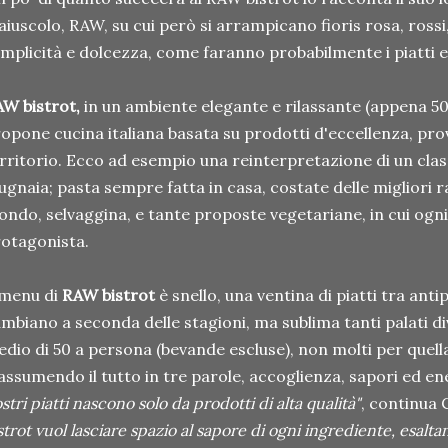
iuscolo, RAW, su cui però si arrampicano fioris rosa, rossi,
mplicità e dolcezza, come faranno probabilmente i piatti e 
W bistrot,
in un ambiente elegante e rilassante (appena 50
opone cucina italiana basata su prodotti d'eccellenza, pro
rritorio. Ecco ad esempio una reinterpretazione di un clas
gnaia; pasta sempre fatta in casa, costate delle migliori r
ndo, selvaggina, e tante proposte vegetariane, in cui ogni
otagonista.
 menu di
RAW bistrot
è snello, una ventina di piatti tra anti
mbiano a seconda delle stagioni, ma sublima tanti palati di
dio di 50 a persona (bevande escluse), non molti per quell
assumendo il tutto in tre parole, accoglienza, sapori ed ene
stri piatti nascono solo da prodotti di alta qualità"
, continua 
strot vuol lasciare spazio al sapore di ogni ingrediente, esal