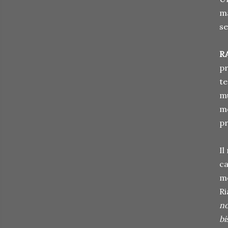
ma
se
RA
pr
te
mu
mo
pr
Il
ca
me
Ri
no
bi