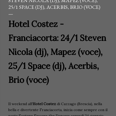
STEVEN NICOLA (DJ), MAPEZ (VOCE),
25/1 SPACE (DJ), ACERBIS, BRIO (VOCE)
Hotel Costez -
Franciacorta: 24/1 Steven
Nicola (dj), Mapez (voce),
25/1 Space (dj), Acerbis,
Brio (voce)
Il weekend all'
Hotel Costez
di Cazzago (Brescia), nella
bella e divertente Franciacorta, inizia come sempre con il
party Fortune Favours the Dancers venerdì 24 gennaio,