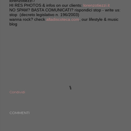
lorenzotiezzi /
HI RES PHOTOS & infos on our clients:
lorenzotiezzi.it
NO SPAM? BASTA COMUNICATI? rispondici stop - write us:
stop (decreto legislativo n. 196/2003)
wanna rock? check
alladiscoteca.com
, our lifestyle & music
blog
Condividi
COMMENTI