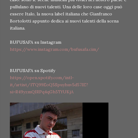
pullulano di nuovi talenti. Una delle loro case oggi può
essere Italo, la nuova label italiana che Gianfranco
Bortolotti appunto dedica ai nuovi talenti della scena
italiana.
BUFUSAFA su Instagram
https://www.instagram.com/bufusafa.cim/
BUFUSAFA su Spotify
https://open.spotify.com/intl-
it/artist/1TQ99EoQ5Spuyhuv5d57IE?
si=R49yzmQIRPq4qGh5TfUKjA