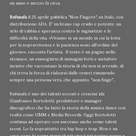
un anno e mezzo fa circa.
Bufusafa
il 25 aprile pubblica "Non Fingere", su Italo, con
distribuzione ADA. E' un brano rap crudo e potente, un
urlo di rabbia e speranza contro le ingiustizie e le
difficoltà della vita. «Viviamo in un mondo in cui la lotta
per la sopravvivenza e la pazienza sono all'ordine del
giorno», racconta l'artista. Il testo è un pugno nello
stomaco, un susseguirsi di immagini forti e metafore
incisive che raccontano la storia di chi non si arrende, di
chi trova la forza di rialzarsi dalle ceneri rimanendo
sempre una persona vera, che appunto, "non finge"...
Bufusafa è uno dei talenti scovati e cresciut ida
Gianfranco Bortolotti, produttore e manager
discografico che ha fatto la storia della musica dance con
realtà come UMM e Media Records. Oggi Bortolotti
continua ad operare con successo anche come talent
scout. Lo fa soprattutto tra hip hop e trap. Non è un
caso: sono le scene musicali più vivaci nel nostro paese e