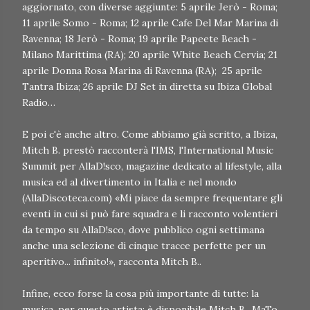
aggiornato, con diverse aggiunte: 5 aprile Jerò - Roma;
11 aprile Somo - Roma; 12 aprile Cafe Del Mar Marina di
Ravenna; 18 Jerò - Roma; 19 aprile Papeete Beach -
Milano Marittima (RA); 20 aprile White Beach Cervia; 21
aprile Donna Rosa Marina di Ravenna (RA); 25 aprile
Tantra Ibiza; 26 aprile DJ Set in diretta su Ibiza Global
Radio…
E poi c'è anche altro. Come abbiamo già scritto, a Ibiza,
Mitch B. prestò racconterà l'IMS, l'International Music
Summit per AllaD!sco, magazine dedicato al lifestyle, alla
musica ed al divertimento in Italia e nel mondo
(AllaDiscoteca.com) «Mi piace da sempre frequentare gli
eventi in cui si può fare squadra e li racconto volentieri
da tempo su AllaD!sco, dove pubblico ogni settimana
anche una selezione di cinque tracce perfette per un
aperitivo... infinito!», racconta Mitch B..
Infine, ecco forse la cosa più importante di tutte: la
musica, per questo artista: è disponibile Mitch B., MaTo