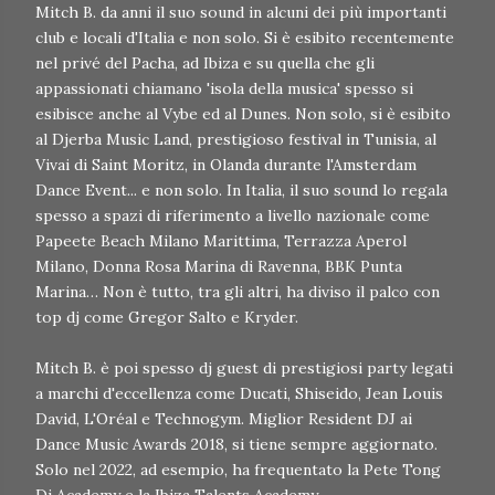
Mitch B. da anni il suo sound in alcuni dei più importanti
club e locali d'Italia e non solo. Si è esibito recentemente
nel privé del Pacha, ad Ibiza e su quella che gli
appassionati chiamano 'isola della musica' spesso si
esibisce anche al Vybe ed al Dunes. Non solo, si è esibito
al Djerba Music Land, prestigioso festival in Tunisia, al
Vivai di Saint Moritz, in Olanda durante l'Amsterdam
Dance Event... e non solo. In Italia, il suo sound lo regala
spesso a spazi di riferimento a livello nazionale come
Papeete Beach Milano Marittima, Terrazza Aperol
Milano, Donna Rosa Marina di Ravenna, BBK Punta
Marina… Non è tutto, tra gli altri, ha diviso il palco con
top dj come Gregor Salto e Kryder.
Mitch B. è poi spesso dj guest di prestigiosi party legati
a marchi d'eccellenza come Ducati, Shiseido, Jean Louis
David, L'Oréal e Technogym. Miglior Resident DJ ai
Dance Music Awards 2018, si tiene sempre aggiornato.
Solo nel 2022, ad esempio, ha frequentato la Pete Tong