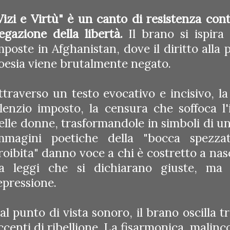
Vizi e Virtù" è un canto di resistenza cont
egazione della libertà.
Il brano si ispira 
mposte in Afghanistan, dove il diritto alla p
oesia viene brutalmente negato.
ttraverso un testo evocativo e incisivo, l
ilenzio imposto, la censura che soffoca l'
elle donne, trasformandole in simboli di una
mmagini poetiche della "bocca spezzat
roibita" danno voce a chi è costretto a nas
a leggi che si dichiarano giuste, ma
epressione.
al punto di vista sonoro, il brano oscilla t
ccenti di ribellione. La fisarmonica, malinc