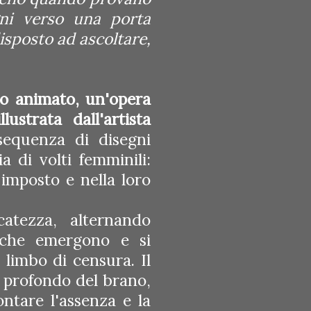
gni verso una porta
isposto ad ascoltare,
deo animato, un'opera
lustrata dall'artista
sequenza di disegni
a di volti femminili:
 imposto e nella loro
catezza, alternando
e che emergono e si
limbo di censura. Il
to profondo del brano,
ontare l'assenza e la