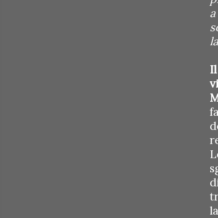
a
s
l
I
v
M
f
d
r
L
s
d
t
l