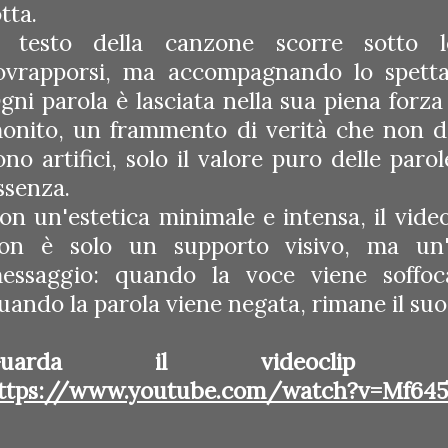
otta.
l testo della canzone scorre sotto 
ovrapporsi, ma accompagnando lo spetta
gni parola è lasciata nella sua piena forz
onito, un frammento di verità che non d
ono artifici, solo il valore puro delle parol
ssenza.
on un'estetica minimale e intensa, il videoc
on è solo un supporto visivo, ma un'
essaggio: quando la voce viene soffoca
uando la parola viene negata, rimane il suo
Guarda il videoclip s
ttps://www.youtube.com/watch?v=Mf645