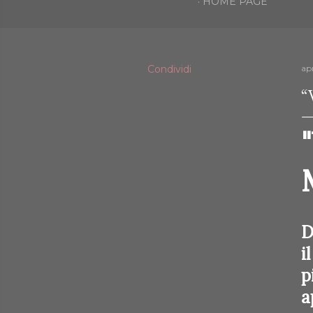
HOME PAGE
Condividi
ap
“
D
i
p
a