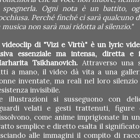
 spegnerla. Ogni nota è un battito, o
occhiusa. Perché finché ci sarà qualcuno d
a musica non sarà mai ridotta al silenzio."
l videoclip di "Vizi e Virtù" è un lyric vi
isiva essenziale ma intensa, diretta e il
arharita Tsikhanovich.
Attraverso una 
atti a mano, il video dà vita a una galleri
onne inventate, ma reali nel loro silenzio
esistenza invisibile.
e illustrazioni si susseguono con deli
guardi velati e gesti trattenuti, figur
issolvono, come anime imprigionate in un 
ratto semplice e diretto esalta il significa
asciando alle immagini il compito di racc