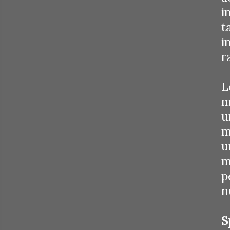
i
t
i
r
L
m
u
m
u
m
p
n
S