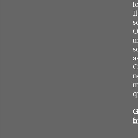
l
I
s
O
m
s
a
C
n
m
q
h