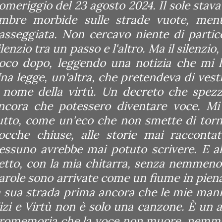
omeriggio del 23 agosto 2024. Il sole stav
mbre morbide sulle strade vuote, men
asseggiata. Non cercavo niente di partico
ilenzio tra un passo e l'altro. Ma il silenzio,
oco dopo, leggendo una notizia che mi l
na legge, un'altra, che pretendeva di vest
l nome della virtù. Un decreto che spez
ncora che potessero diventare voce.
Mi
utto, come un'eco che non smette di torn
ocche chiuse, alle storie mai raccontat
essuno avrebbe mai potuto scrivere. E all
etto, con la mia chitarra, senza nemmeno
arole sono arrivate come un fiume in piena
a sua strada prima ancora che le mie mani
izi e Virtù non è solo una canzone. È un a
romemoria che la voce non muore, nemm