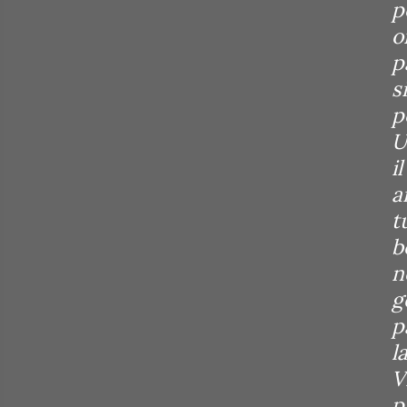
p
o
p
s
p
U
i
a
t
b
n
g
p
l
V
p