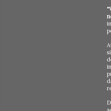
"
n
i
p
A
s
d
i
p
d
r
D
a