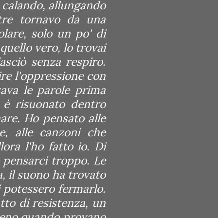
a calando, allungando
tre tornavo da una
lare, solo un po' di
 quello vero, lo trovai
asciò senza respiro.
ire l'oppressione con
zava le parole prima
 è risuonato dentro
are. Ho pensato alle
e, alle canzoni che
ora l'ho fatto io. Di
 pensarci troppo. Le
, il suono ha trovato
 potessero fermarlo.
tto di resistenza, un
eno quando provano