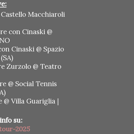
e:
@ Castello Macchiaroli
ore con Cinaski @
RNO
 con Cinaski @ Spazio
 (SA)
re Zurzolo @ Teatro
ore @ Social Tennis
A)
 @ Villa Guariglia |
nfo su:
tour-2025