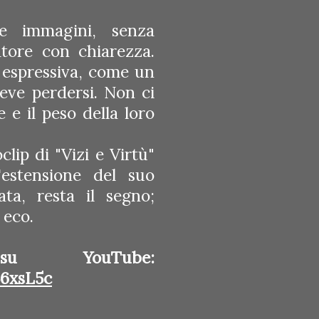
le immagini, senza
tore con chiarezza.
a espressiva, come un
eve perdersi. Non ci
e e il peso della loro
lip di "Vizi e Virtù"
estensione del suo
ta, resta il segno;
 eco.
u YouTube:
6xsL5c