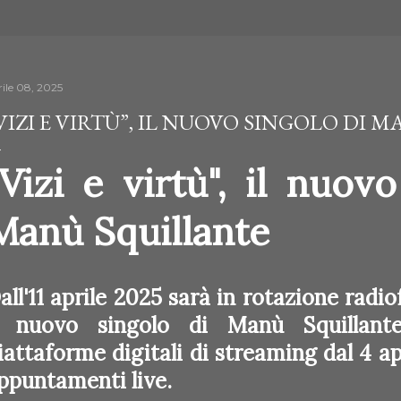
rile 08, 2025
VIZI E VIRTÙ”, IL NUOVO SINGOLO DI 
"Vizi e virtù", il nuov
Manù Squillante
all'11 aprile 2025 sarà in rotazione radiof
l nuovo singolo di Manù Squillante 
iattaforme digitali di streaming dal 4 ap
ppuntamenti live.