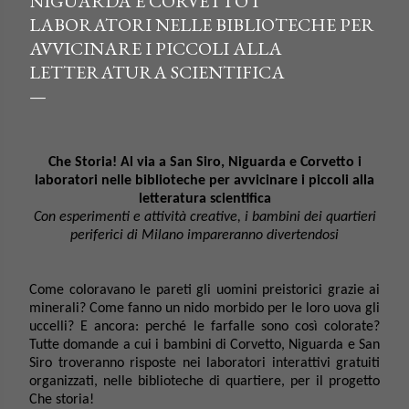
NIGUARDA E CORVETTO I
LABORATORI NELLE BIBLIOTECHE PER
AVVICINARE I PICCOLI ALLA
LETTERATURA SCIENTIFICA
Che Storia! Al via a San Siro, Niguarda e Corvetto i
laboratori nelle biblioteche per avvicinare i piccoli alla
letteratura scientifica
Con esperimenti e attività creative, i bambini dei quartieri
periferici di Milano impareranno divertendosi
Come coloravano le pareti gli uomini preistorici grazie ai
minerali? Come fanno un nido morbido per le loro uova gli
uccelli? E ancora: perché le farfalle sono così colorate?
Tutte domande a cui i bambini di Corvetto, Niguarda e San
Siro troveranno risposte nei laboratori interattivi gratuiti
organizzati, nelle biblioteche di quartiere, per il progetto
Che storia!