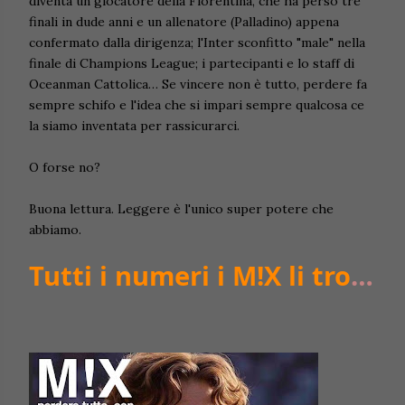
diventa un giocatore della Fiorentina, che ha perso tre
finali in dude anni e un allenatore (Palladino) appena
confermato dalla dirigenza; l'Inter sconfitto "male" nella
finale di Champions League; i partecipanti e lo staff di
Oceanman Cattolica… Se vincere non è tutto, perdere fa
sempre schifo e l'idea che si impari sempre qualcosa ce
la siamo inventata per rassicurarci.
O forse no?
Buona lettura. Leggere è l'unico super potere che
abbiamo.
Tutti i numeri i M!X li trovi
qui: bit.ly/MixMixMixMix