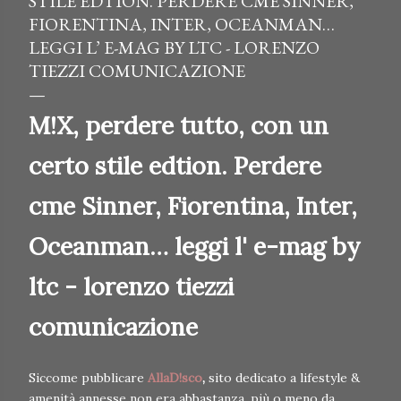
STILE EDTION. PERDERE CME SINNER,
FIORENTINA, INTER, OCEANMAN…
LEGGI L’ E-MAG BY LTC - LORENZO
TIEZZI COMUNICAZIONE
M!X, perdere tutto, con un
certo stile edtion. Perdere
cme Sinner, Fiorentina, Inter,
Oceanman… leggi l' e-mag by
ltc - lorenzo tiezzi
comunicazione
Siccome pubblicare
AllaD!sco
,
sito dedicato a lifestyle &
amenità annesse non era abbastanza, più o meno da