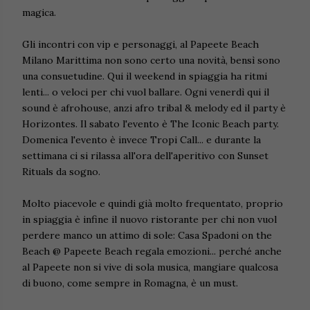
magica.
Gli incontri con vip e personaggi, al Papeete Beach
Milano Marittima non sono certo una novità, bensì sono
una consuetudine. Qui il weekend in spiaggia ha ritmi
lenti... o veloci per chi vuol ballare. Ogni venerdì qui il
sound è afrohouse, anzi afro tribal & melody ed il party è
Horizontes. Il sabato l'evento è The Iconic Beach party.
Domenica l'evento è invece Tropi Call... e durante la
settimana ci si rilassa all'ora dell'aperitivo con Sunset
Rituals da sogno.
Molto piacevole e quindi già molto frequentato, proprio
in spiaggia è infine il nuovo ristorante per chi non vuol
perdere manco un attimo di sole: Casa Spadoni on the
Beach @ Papeete Beach regala emozioni... perché anche
al Papeete non si vive di sola musica, mangiare qualcosa
di buono, come sempre in Romagna, è un must.