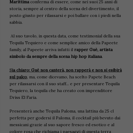
Marittima
conferma di essere, come nei suoi 25 anni di
storia, sempre al centro della scena del divertimento, il
posto giusto per rilassarsi e poi ballare con i piedi nella
sabbia.
Al suo tavolo, in questa data, come testimonial della sua
Tequila Tequiero e come semplice amico della Papeete
family, al Papeete arriva infatti il
rapper Guè, artista
simbolo da sempre della scena hip hop italiana
.
S
ia chiaro: Gué non canterà, non rapperà e non si esibirà
sul palco
, ma, come dicevamo, ha scelto Papete Beach
per rilassarsi con il suo staff... e per presentare Tequila
Tequiero, la tequila che ha creato con imprenditore
Driss El Faria.
Presenterà anche Tequila Paloma, una lattina da 25 cl
perfetta per godersi il Paloma, il cocktail più bevuto dai
messicani grazie al suo sapore fresco ed esotico e al
colore rosa che richiama i paesaggi di questa terra