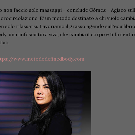
o non faccio solo massaggi – conclude Gómez – Agisco sulla 
crocircolazione. E' un metodo destinato a chi vuole cambi
n solo rilassarsi. Lavoriamo il grasso agendo sull'equilibr
dy: una linfoscultura viva, che cambia il corpo e ti fa sentir
lla».
ttps://www.metododefinedbody.com