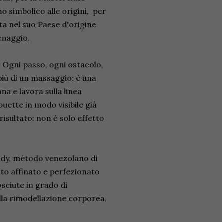
o simbolico alle origini, per
ta nel suo Paese d'origine
enaggio.
– Ogni passo, ogni ostacolo,
più di un massaggio: è una
a e lavora sulla linea
ouette in modo visibile già
isultato: non è solo effetto
Body, método venezolano di
to affinato e perfezionato
sciute in grado di
ulla rimodellazione corporea,