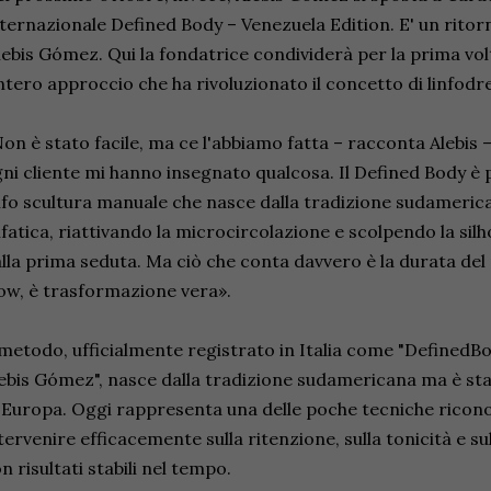
ternazionale Defined Body – Venezuela Edition. E' un ritorn
ebis Gómez. Qui la fondatrice condividerà per la prima vol
intero approccio che ha rivoluzionato il concetto di linfodr
on è stato facile, ma ce l'abbiamo fatta – racconta Alebis 
ni cliente mi hanno insegnato qualcosa. Il Defined Body è 
nfo scultura manuale che nasce dalla tradizione sudamerican
nfatica, riattivando la microcircolazione e scolpendo la silh
lla prima seduta. Ma ciò che conta davvero è la durata del r
w, è trasformazione vera».
 metodo, ufficialmente registrato in Italia come "Defined
ebis Gómez", nasce dalla tradizione sudamericana ma è sta
 Europa. Oggi rappresenta una delle poche tecniche ricono
tervenire efficacemente sulla ritenzione, sulla tonicità e s
n risultati stabili nel tempo.