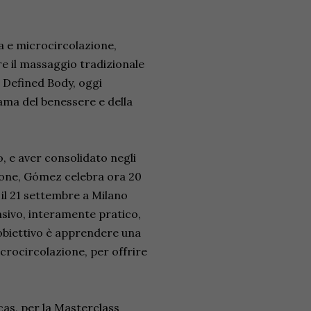
a e microcircolazione,
re il massaggio tradizionale
 Defined Body, oggi
ama del benessere e della
o, e aver consolidato negli
sione, Gómez celebra ora 20
d il 21 settembre a Milano
nsivo, interamente pratico,
L'obiettivo è apprendere una
icrocircolazione, per offrire
cas, per la Masterclass