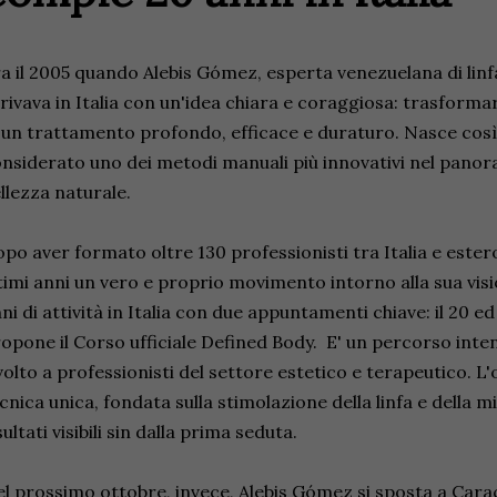
a il 2005 quando Alebis Gómez, esperta venezuelana di linf
rivava in Italia con un'idea chiara e coraggiosa: trasforma
 un trattamento profondo, efficace e duraturo. Nasce così
nsiderato uno dei metodi manuali più innovativi nel panor
llezza naturale.
po aver formato oltre 130 professionisti tra Italia e ester
timi anni un vero e proprio movimento intorno alla sua vi
ni di attività in Italia con due appuntamenti chiave: il 20 e
opone il Corso ufficiale Defined Body. E' un percorso inte
volto a professionisti del settore estetico e terapeutico. 
cnica unica, fondata sulla stimolazione della linfa e della m
sultati visibili sin dalla prima seduta.
l prossimo ottobre, invece, Alebis Gómez si sposta a Cara