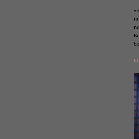
«I
mi
no
Bo
be
h