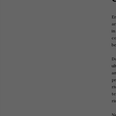
Er
ar
in
co
be
Do
ul
an
pr
ri
te
ri
Ne