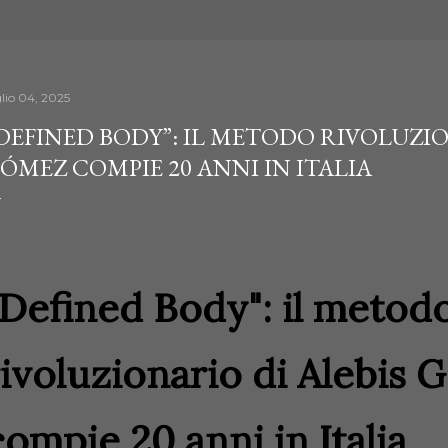
glio 04, 2025
DEFINED BODY”: IL METODO RIVOLUZIO
ÓMEZ COMPIE 20 ANNI IN ITALIA
"Defined Body": il metod
rivoluzionario di Alebis
compie 20 anni in Italia