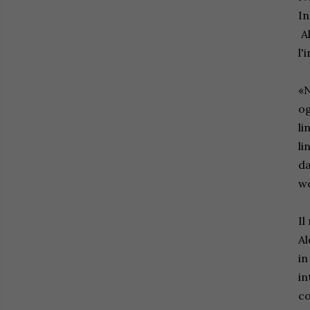
In
Al
l'
«N
og
li
li
da
wo
Il
Al
in
in
co