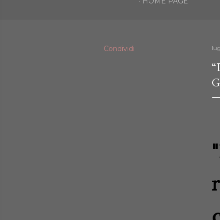
HOME PAGE
Condividi
lu
“
G