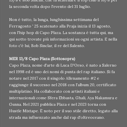
15/8 e Bob Sinclar, che fa scatenare il top club il 16/8 per
la seconda volta dopo l'evento del 31 luglio.
Non è tutto, la lunga, lunghissima settimana del
Ferragosto ' 25 scatenato alla Praja inizia il 13 agosto,
con l'hip hop di Capo Plaza. La sostanza è tutta qui, ma
qui sotto trovate più informazioni su ogni artista. E nella
foto c'è lui, Bob Sinclar, il re del Salento.
MER 13/8 Capo Plaza (Sottosopra)
Capo Plaza, nome d'arte di Luca D'Orso, è nato a Salerno
nel 1998 ed è uno dei nomi di punta del rap italiano. Si fa
notare nel 2017 con il singolo Allenamento #2 e
raggiunge il successo nel 2018 con l'album 20, certificato
multiplatino. Ha collaborato con artisti italiani e
internazionali come Sfera Ebbasta, Ghali, Aya Nakamura e
Gunna. Nel 2021 pubblica Plaza e nel 2023 torna con
Hustle Mixtape. È noto per il suo stile diretto, legato alla
strada ma influenzato anche dal rap d'oltreoceano.