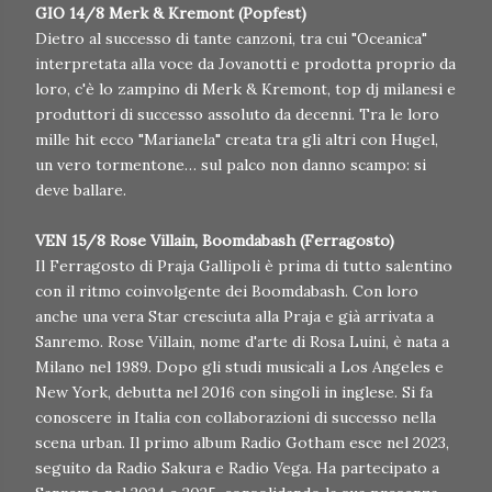
GIO 14/8 Merk & Kremont (Popfest)
Dietro al successo di tante canzoni, tra cui "Oceanica"
interpretata alla voce da Jovanotti e prodotta proprio da
loro, c'è lo zampino di Merk & Kremont, top dj milanesi e
produttori di successo assoluto da decenni. Tra le loro
mille hit ecco "Marianela" creata tra gli altri con Hugel,
un vero tormentone… sul palco non danno scampo: si
deve ballare.
VEN 15/8 Rose Villain, Boomdabash (Ferragosto)
Il Ferragosto di Praja Gallipoli è prima di tutto salentino
con il ritmo coinvolgente dei Boomdabash. Con loro
anche una vera Star cresciuta alla Praja e già arrivata a
Sanremo. Rose Villain, nome d'arte di Rosa Luini, è nata a
Milano nel 1989. Dopo gli studi musicali a Los Angeles e
New York, debutta nel 2016 con singoli in inglese. Si fa
conoscere in Italia con collaborazioni di successo nella
scena urban. Il primo album Radio Gotham esce nel 2023,
seguito da Radio Sakura e Radio Vega. Ha partecipato a