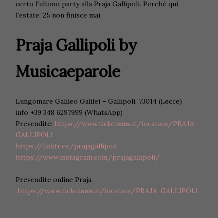
certo l'ultimo party alla Praja Gallipoli. Perché qui
l'estate '25 non finisce mai.
Praja Gallipoli by
Musicaeparole
Lungomare Galileo Galilei – Gallipoli, 73014 (Lecce)
info +39 348 6297999 (WhatsApp)
Prevendite:
https://www.ticketsms.it/location/PRAJA-
GALLIPOLI
https://linktr.ee/prajagallipoli
https://www.instagram.com/prajagallipoli/
Prevendite online Praja
https://www.ticketsms.it/location/PRAJA-GALLIPOLI