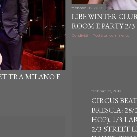
febbraio 28, 2019
LIBE WINTER CLUB 
ROOM E PARTY 2/3
Condividi
Posta un commento
SET TRA MILANO E
febbraio 27, 2019
CIRCUS BEAT
BRESCIA: 28/
HOP), 1/3 L
2/3 STREET L