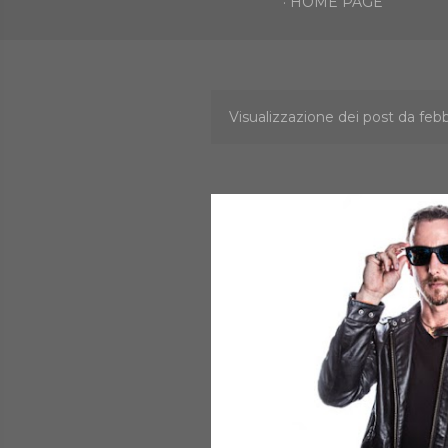
HOME PAGE
Visualizzazione dei post da febb
P
o
s
t