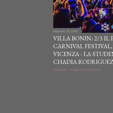
febbraio 25, 2019
VILLA BONIN: 2/3 IL
CARNIVAL FESTIVAL,
VICENZA - LA STUD
CHADIA RODRIGUEZ 
Condividi
Posta un commento