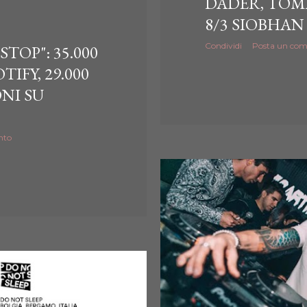
DADER, TOM
8/3 SIOBHAN
Condividi
Posta un co
STOP": 35.000
TIFY, 29.000
NI SU
nto