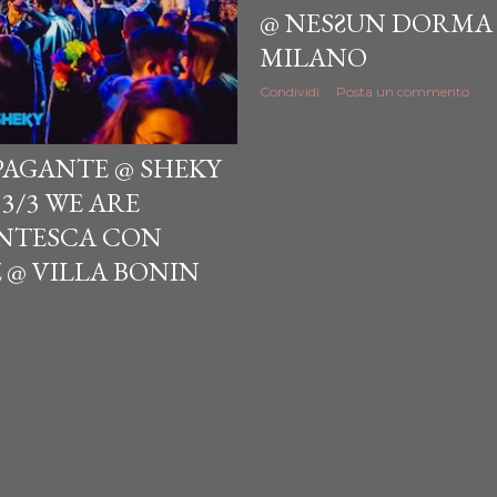
@ NESƧUN DORMA 
MILANO
Condividi
Posta un commento
 PAGANTE @ SHEKY
 3/3 WE ARE
ENTESCA CON
@ VILLA BONIN