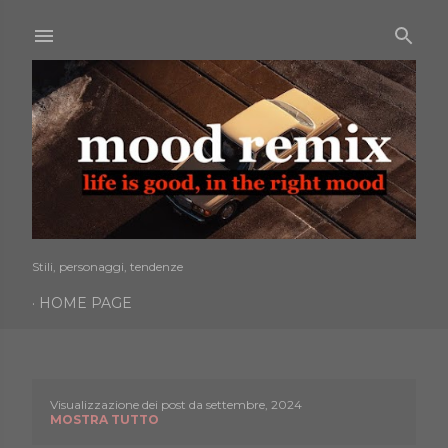
Passa ai contenuti principali
Stili, personaggi, tendenze
HOME PAGE
Visualizzazione dei post da settembre, 2024
P
MOSTRA TUTTO