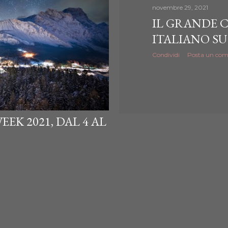
novembre 29, 2021
IL GRANDE 
ITALIANO SU
Condividi
Posta un co
EK 2021, DAL 4 AL