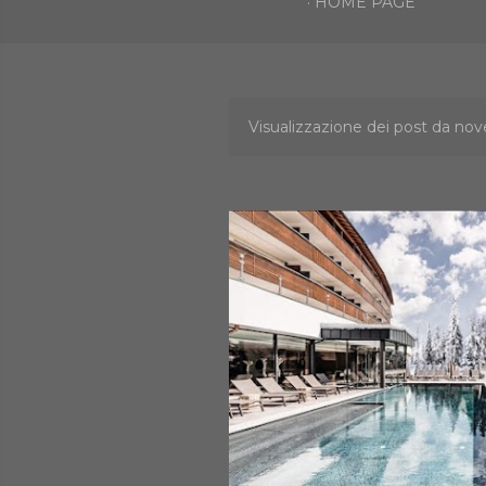
HOME PAGE
Visualizzazione dei post da no
P
o
s
t