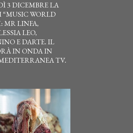
Ì 3 DICEMBRE LA
I “MUSIC WORLD
: MR LINFA,
LESSIA LEO,
NO E DARTE. IL
À IN ONDA IN
 MEDITERRANEA TV.