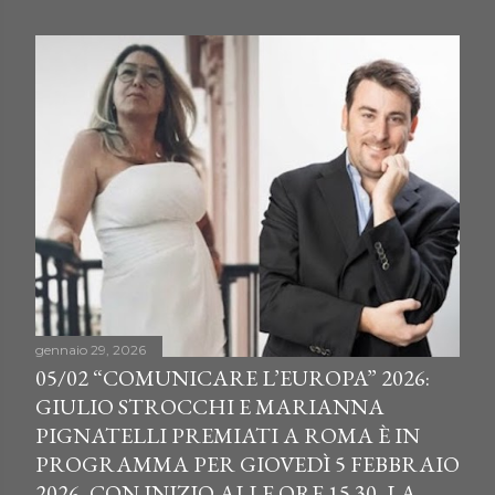
o
s
t
gennaio 29, 2026
05/02 “COMUNICARE L’EUROPA” 2026:
GIULIO STROCCHI E MARIANNA
PIGNATELLI PREMIATI A ROMA È IN
PROGRAMMA PER GIOVEDÌ 5 FEBBRAIO
2026, CON INIZIO ALLE ORE 15.30, LA