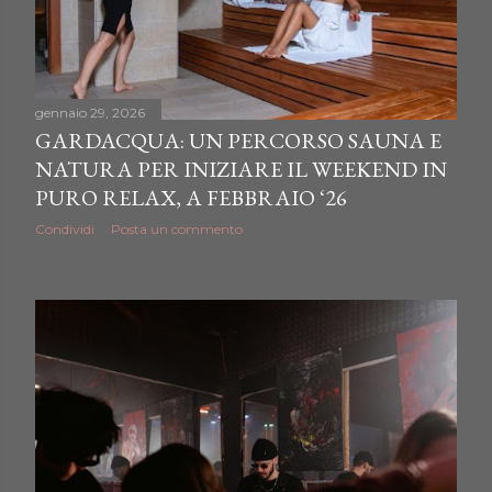
gennaio 29, 2026
GARDACQUA: UN PERCORSO SAUNA E
NATURA PER INIZIARE IL WEEKEND IN
PURO RELAX, A FEBBRAIO ‘26
Condividi
Posta un commento