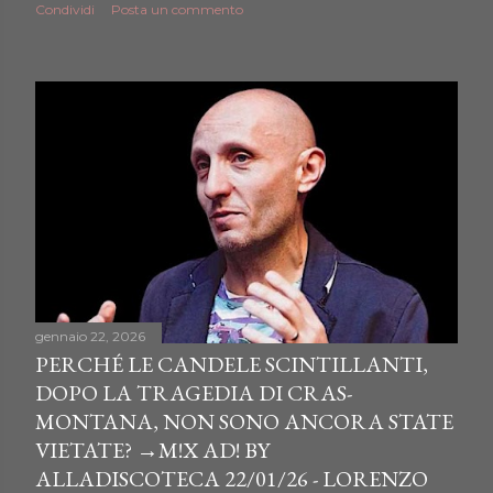
Condividi
Posta un commento
gennaio 22, 2026
PERCHÉ LE CANDELE SCINTILLANTI,
DOPO LA TRAGEDIA DI CRAS-
MONTANA, NON SONO ANCORA STATE
VIETATE? →M!X AD! BY
ALLADISCOTECA 22/01/26 - LORENZO