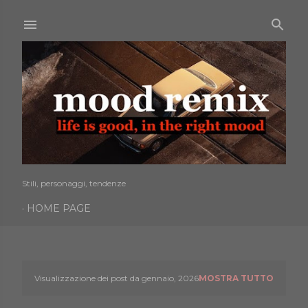
Passa ai contenuti principali
Stili, personaggi, tendenze
HOME PAGE
Visualizzazione dei post da gennaio, 2026
MOSTRA TUTTO
P