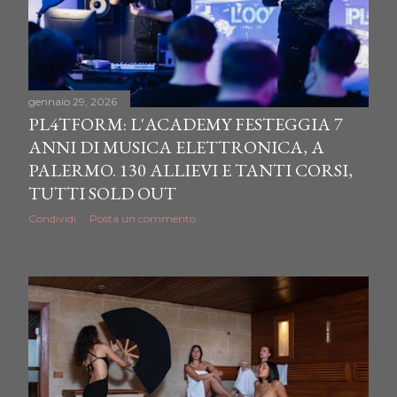
gennaio 29, 2026
PL4TFORM: L'ACADEMY FESTEGGIA 7
ANNI DI MUSICA ELETTRONICA, A
PALERMO. 130 ALLIEVI E TANTI CORSI,
TUTTI SOLD OUT
Condividi
Posta un commento