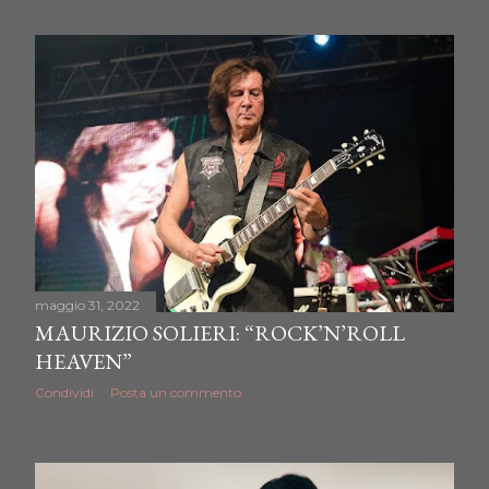
o
s
t
maggio 31, 2022
MAURIZIO SOLIERI: “ROCK’N’ROLL
HEAVEN”
Condividi
Posta un commento