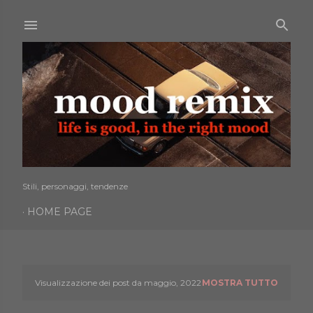
Passa ai contenuti principali
Stili, personaggi, tendenze
HOME PAGE
Visualizzazione dei post da maggio, 2022
MOSTRA TUTTO
P