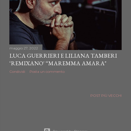
maggio 27, 2022
LUCA GUERRIERI E LILIANA TAMBERI
‘REMIXANO' “MAREMMA AMARA"
Condividi
Posta un commento
POST PIÙ VECCHI