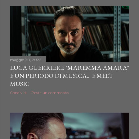
maggio 30, 2022
LUCA GUERRIERI: "MAREMMA AMARA"
E UN PERIODO DI MUSICA... E MEET
MUSIC
Condividi
Posta un commento