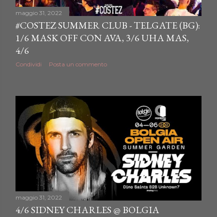
maggio 31, 2022
#COSTEZ SUMMER CLUB - TELGATE (BG):
1/6 MASK OFF CON AVA, 3/6 UHA MAS,
4/6
Condividi
Posta un commento
maggio 31, 2022
4/6 SIDNEY CHARLES @ BOLGIA