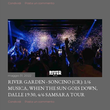
Condividi
Posta un commento
maggio 31, 2022
RIVER GARDEN - SONCINO (CR): 1/6
MUSICA, WHEN THE SUN GOES DOWN,
DALLE 19:30, 4/6 SAMSARA TOUR
Condividi
Posta un commento