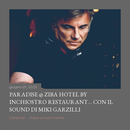
o
s
t
giugno 29, 2023
PARADISE @ ZIBA HOTEL BY
INCHIOSTRO RESTAURANT… CON IL
SOUND DI MIKI GARZILLI
Condividi
Posta un commento