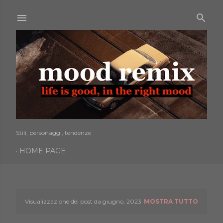
Passa ai contenuti principali
Stili, personaggi, tendenze
HOME PAGE
Visualizzazione dei post da giugno, 2023
MOSTRA TUTTO
P