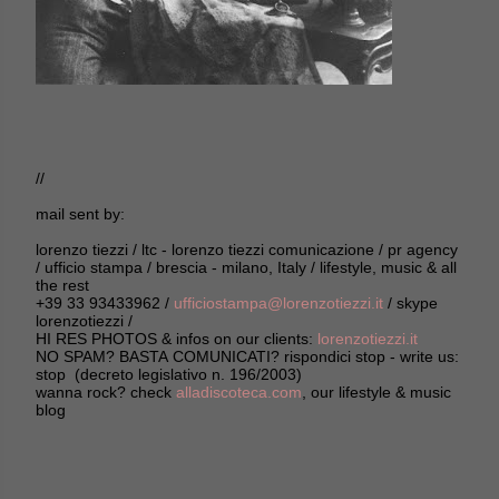
//
mail sent by:
lorenzo tiezzi / ltc - lorenzo tiezzi comunicazione / pr agency
/ ufficio stampa / brescia - milano, Italy / lifestyle, music & all
the rest
+39 33 93433962 /
ufficiostampa@lorenzotiezzi.it
/ skype
lorenzotiezzi /
HI RES PHOTOS & infos on our clients:
lorenzotiezzi.it
NO SPAM? BASTA COMUNICATI? rispondici stop - write us:
stop (decreto legislativo n. 196/2003)
wanna rock? check
alladiscoteca.com
, our lifestyle & music
blog