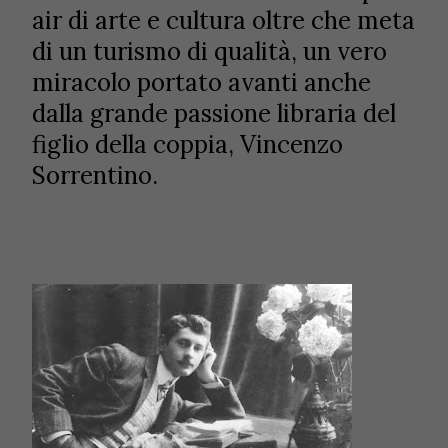
air di arte e cultura oltre che meta
di un turismo di qualità, un vero
miracolo portato avanti anche
dalla grande passione libraria del
figlio della coppia, Vincenzo
Sorrentino.