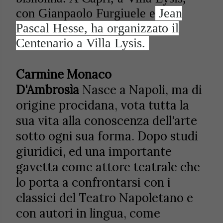
con Gianpaolo Furgiuele e
Jean
Pascal Hesse, ha organizzato il
Centenario a Villa Lysis.
Carmine Monaco
D
'
Ambrosìa
Nasce a Napoli, ma di
origine procidana, vota tutta la
sua vita alla conoscenza dell'arte
sotto ogni sua forma. Dopo studi
giuridici, ed una importante
gavetta come attore teatrale che
lo porta a confrontarsi con i
classici del Teatro Napoletano e
con autori in lingua, come