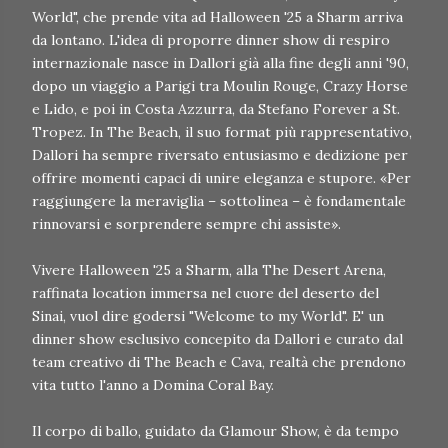
World", che prende vita ad Halloween '25 a Sharm arriva
da lontano. L'idea di proporre dinner show di respiro
internazionale nasce in Dallori già alla fine degli anni '90,
dopo un viaggio a Parigi tra Moulin Rouge, Crazy Horse
e Lido, e poi in Costa Azzurra, da Stefano Forever a St.
Tropez. In The Beach, il suo format più rappresentativo,
Dallori ha sempre riversato entusiasmo e dedizione per
offrire momenti capaci di unire eleganza e stupore. «Per
raggiungere la meraviglia – sottolinea – è fondamentale
rinnovarsi e sorprendere sempre chi assiste».
Vivere Halloween '25 a Sharm, alla The Desert Arena,
raffinata location immersa nel cuore del deserto del
Sinai, vuol dire godersi "Welcome to my World". E' un
dinner show esclusivo concepito da Dallori e curato dal
team creativo di The Beach e Cava, realtà che prendono
vita tutto l'anno a Domina Coral Bay.
Il corpo di ballo, guidato da Glamour Show, è da tempo