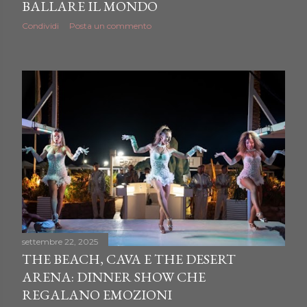
BALLARE IL MONDO
Condividi
Posta un commento
settembre 22, 2025
THE BEACH, CAVA E THE DESERT
ARENA: DINNER SHOW CHE
REGALANO EMOZIONI