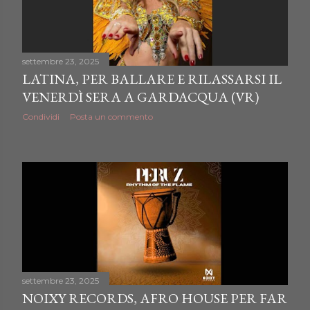
settembre 23, 2025
LATINA, PER BALLARE E RILASSARSI IL
VENERDÌ SERA A GARDACQUA (VR)
Condividi
Posta un commento
settembre 23, 2025
NOIXY RECORDS, AFRO HOUSE PER FAR