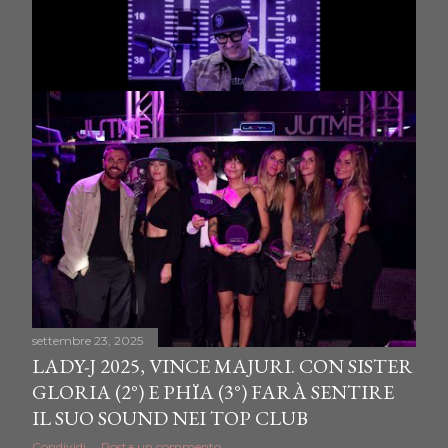
settembre 25, 2025
THISISTOP TORNA IN DIRETTA DAL
29/09, OGNI GIORNO ALLE 14:02
Condividi
Posta un commento
settembre 23, 2025
LADY-J 2025, VINCE MAJURI. CON SISTER
GLORIA (2°) E PHÏA (3°) FARÀ SENTIRE
IL SUO SOUND NEI TOP CLUB
Condividi
Posta un commento