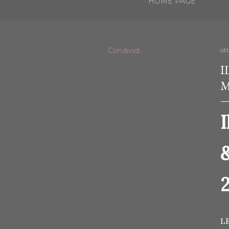
HOME PAGE
Condividi
ot
I
M
I
&
L