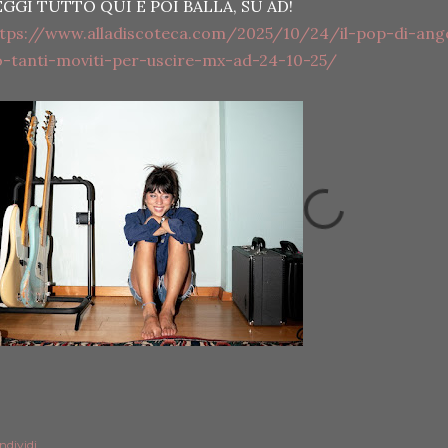
EGGI TUTTO QUI E POI BALLA, SU AD!
ttps://www.alladiscoteca.com/2025/10/24/il-pop-di-ang
-tanti-moviti-per-uscire-mx-ad-24-10-25/
ndividi