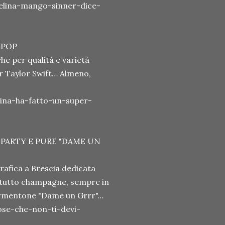
elina-mango-sinner-dice-
 POP
he per qualità e varietà
tar Taylor Swift… Almeno,
ina-ha-fatto-un-super-
 PARTY E PURE "DAME UN
rafica a Brescia dedicata
o tutto champagne, sempre in
 tormentone "Dame un Grrr"…
se-che-non-ti-devi-