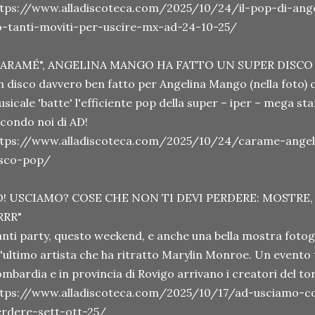
ttps://www.alladiscoteca.com/2025/10/24/il-pop-di-ang
-tanti-moviti-per-uscire-mx-ad-24-10-25/
CARAMÉ", ANGELINA MANGO HA FATTO UN SUPER DISCO
 disco davvero ben fatto per Angelina Mango (nella foto) c
sicale 'batte' l'efficiente pop della super – iper – mega s
condo noi di AD!
ttps://www.alladiscoteca.com/2025/10/24/carame-angel
isco-pop/
D! USCIAMO? COSE CHE NON TI DEVI PERDERE: MOSTRE,
RRR"
nti party, questo weekend, e anche una bella mostra fotog
l'ultimo artista che ha ritratto Marylin Monroe. Un event
mbardia e in provincia di Rovigo arrivano i creatori del
ttps://www.alladiscoteca.com/2025/10/17/ad-usciamo-co
rdere-sett-ott-25/