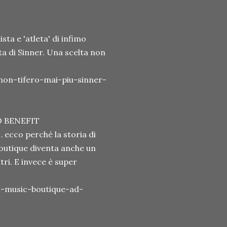
ta e 'atleta' di infimo
lta di Sinner. Una scelta non
on-tifero-mai-piu-sinner-
O BENEFIT
 ecco perché la storia di
outique diventa anche un
tri. E invece è super
a-music-boutique-ad-