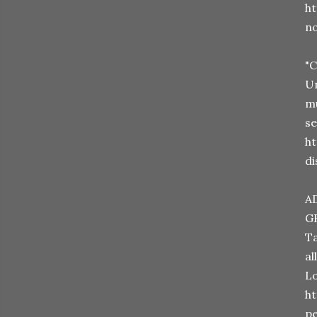
h
no
"
Un
mu
se
h
d
A
G
Ta
al
Lo
h
pe