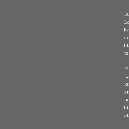
E
Lo
li
co
h
m
R
La
Ru
at
po
h
at