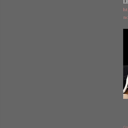
L
h
no
Co