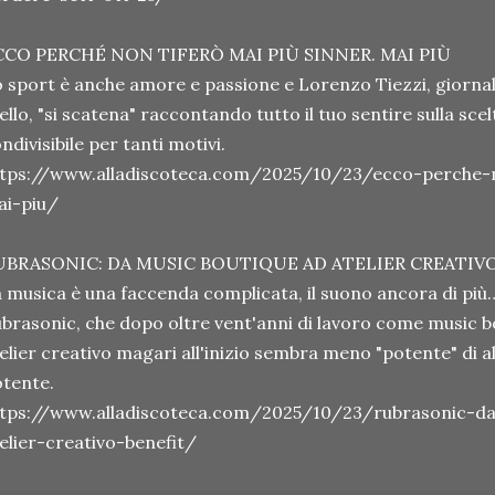
CCO PERCHÉ NON TIFERÒ MAI PIÙ SINNER. MAI PIÙ
 sport è anche amore e passione e Lorenzo Tiezzi, giornalis
vello, "si scatena" raccontando tutto il tuo sentire sulla sce
ndivisibile per tanti motivi.
ttps://www.alladiscoteca.com/2025/10/23/ecco-perche-n
ai-piu/
UBRASONIC: DA MUSIC BOUTIQUE AD ATELIER CREATIV
 musica è una faccenda complicata, il suono ancora di più…
brasonic, che dopo oltre vent'anni di lavoro come music b
elier creativo magari all'inizio sembra meno "potente" di al
tente.
ttps://www.alladiscoteca.com/2025/10/23/rubrasonic-d
elier-creativo-benefit/