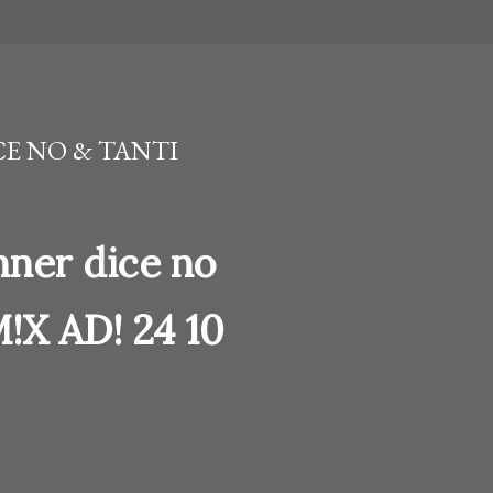
CE NO & TANTI
nner dice no
M!X AD! 24 10