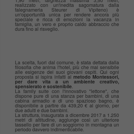
1,90 metri, larghezza massima 3,50 metri,
realizzato con un'inedita sagomatura dalla
falegnameria Steurer di Vipiteno) è
un'opportunità unica per rendere ancora più
speciale e ricca di emozioni la vacanza in
famiglia, un vero e proprio caldo abbraccio che
dura fino al risveglio.
La scelta, fuori dal comune, è stata dettata dalla
filosofia che anima l'hotel, più che mai sensibile
alle esigenze dei suoi giovani ospiti. Qui ogni
proposta si ispira infatti al
metodo Montessori,
per dare vita a un ambiente creativo,
spensierato e sostenibile
.
La family suite con l'innovativo "lettone", che
dispone pure di una stanza per bambini, di una
cabina armadio e di uno spazioso bagno, è
disponibile a partire da 439,20 € al giorno, per
due adulti e due bambini.
La struttura, inaugurata a dicembre 2017 a 1.250
metri di altitudine, aggiunge così un ulteriore
tassello per fare di un soggiorno in montagna un
periodo davvero indimenticabile.