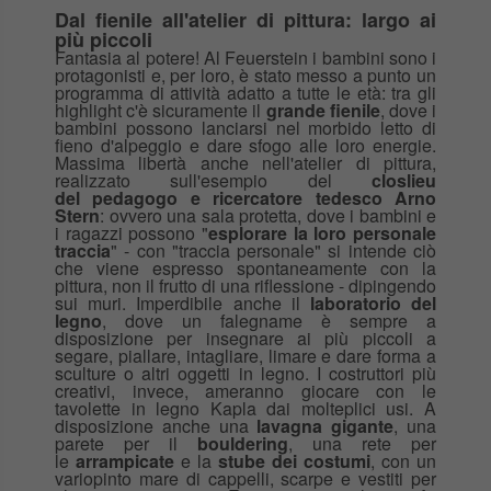
Dal fienile all'atelier di pittura: largo ai
più piccoli
Fantasia al potere! Al Feuerstein i bambini sono i
protagonisti e, per loro, è stato messo a punto un
programma di attività adatto a tutte le età: tra gli
highlight c'è sicuramente il
grande fienile
, dove i
bambini possono lanciarsi nel morbido letto di
fieno d'alpeggio e dare sfogo alle loro energie.
Massima libertà anche nell'atelier di pittura,
realizzato sull'esempio del
closlieu
del
pedagogo e ricercatore tedesco
Arno
Stern
: ovvero una sala protetta, dove i bambini e
i ragazzi possono "
esplorare la loro personale
traccia
" - con "traccia personale" si intende ciò
che viene espresso spontaneamente con la
pittura, non il frutto di una riflessione - dipingendo
sui muri. Imperdibile anche il
laboratorio del
legno
, dove un falegname è sempre a
disposizione per insegnare ai più piccoli a
segare, piallare, intagliare, limare e dare forma a
sculture o altri oggetti in legno. I costruttori più
creativi, invece, ameranno giocare con le
tavolette in legno Kapla dai molteplici usi. A
disposizione anche una
lavagna gigante
, una
parete per il
bouldering
, una rete per
le
arrampicate
e la
stube dei costumi
, con un
variopinto mare di cappelli, scarpe e vestiti per