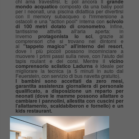
chi ama travestirsi. E poi ancora il
grande
mondo acquatico
composto da una baby pool
per i neonati, una piscina didattica per divertirsi
con il memory subacqueo o l'immersione a
ostacoli e una "action pool" interna con
scivolo
di 100 metri dotato di cronometro
. Infine,
tantissime attività all'aria aperta: in
inverno
protagonista lo sci
, grazie ai
comprensori che si trovano nei dintorni e
al
"tappeto magico" all'interno del resort
,
dove i più piccoli possono incominciare a
muovere i primi passi sulla neve, con l'aiuto del
tapis roulant e dei corsi. Mentre il
vicino
comprensorio sciistico Ladurns
è ideale per
migliorare la tecnica (a 5 minuti in auto dal
Feuerstein, con servizio di bus navetta gratuito).
I bambini sono accettati da zero mesi,
garantita assistenza giornaliera di personale
qualificato, a disposizione un reparto per
neonati (dove le mamme possono allattare o
cambiare i pannolini, allestita con cuscini per
l'allattamento, scaldabiberon e fornello) e un
kids restaurant.