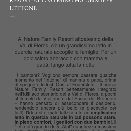
RESORT ALTOATESINO HA UN SUPER
LETTONE
Al Nature Family Resort altoatesino della
Val di Fleres, c'è un grandissimo letto in
quercia naturale accoglie le famiglie. Per un
dolcissimo abbraccio con mamma e
papà, lungo tutta la notte
I bambini? Vogliono sempre passare qualche
momento nel "lettone" di mamma e papà, prima
di spegnere le luci. Così al Feuerstein – il nuovo
Nature Family Resort perfettamente integrato
nell'idilliaco scenario della Val di Fleres, a pochi
chilometri da Vipiteno e dal Passo del Brennero
– hanno pensato di assecondare il desiderio,
rendendolo ancora più bello (e piacevole per
tutti): l'idea si è materializzata in un
amplissimo
letto in quercia naturale in cui possono stare,
in pieno comfort, i genitori con due bambini
. Il
"letto più grande delle Alpi" (lunghezza massima