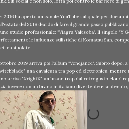
nk. Sui social e non solo, lotta poi contro le barriere di g
l 2016 ha aperto un canale YouTube sul quale per due anni h
ll'estate del 2018 decide di fare il grande passo pubblicano
 uno studio professionale: "Viagra Yakisoba". Il singolo "Y
rfettamente le influenze stilistiche di Komatsu San, compo
ci manipolate.
ottobre 2019 arriva poi l'album "Venejance". Subito dopo, a
witchblade", una cavalcata tra pop ed elettronica, mentre 
no arriva "XrightX", un brano trap dal retrogusto cloud ra
izia invece con un brano in italiano divertente e scatenato, "