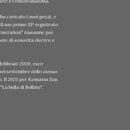
enere e l'omotransfobia.
a caricato i suoi pezzi, e
 il suo primo EP registrato
 Generation" riassume poi
ste di sonorità electro e
 febbraio 2020, esce
nel settembre dello stesso
p. Il 2021 per Komatsu San
La bulla di Bollate".