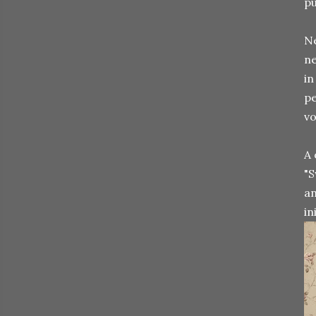
pu
Ne
ne
in
pe
vo
A 
"S
an
in