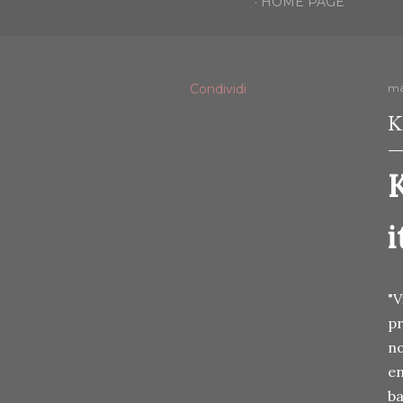
HOME PAGE
Condividi
ma
K
K
i
"V
pr
no
en
ba