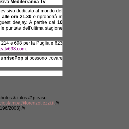
visiva
Mediterranea Tv
.
levisivo dedicato al mondo del
 alle ore 21.30
e riproporrà in
guest deejay. A partire dal
10
le puntate dell'ultima stagione
214 e 698 per la Puglia e 623
neatv698.com
.
SunrisePop
si possono trovare
photos & infos /// please
iciostampa@lorenzotiezzi.it
///
196/2003) ///