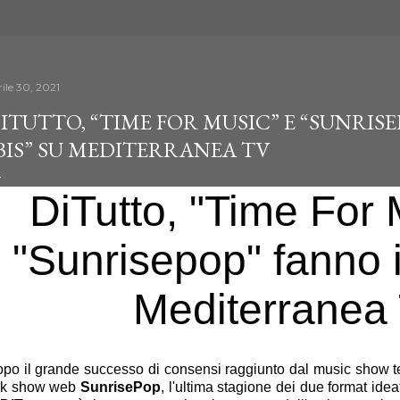
ile 30, 2021
ITUTTO, “TIME FOR MUSIC” E “SUNRISE
BIS” SU MEDITERRANEA TV
DiTutto, "Time For 
"Sunrisepop" fanno
Mediterranea
po il grande successo di consensi raggiunto dal music show t
lk show web
SunrisePop
, l'ultima stagione dei due format idea