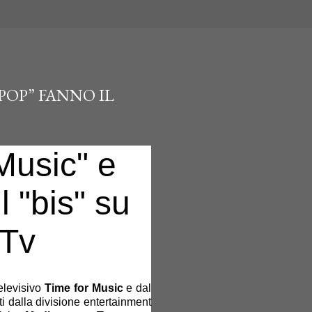
POP” FANNO IL
Music" e
il
"bis
"
su
 Tv
elevisivo
Time for Music
e dal
ti dalla divisione entertainment