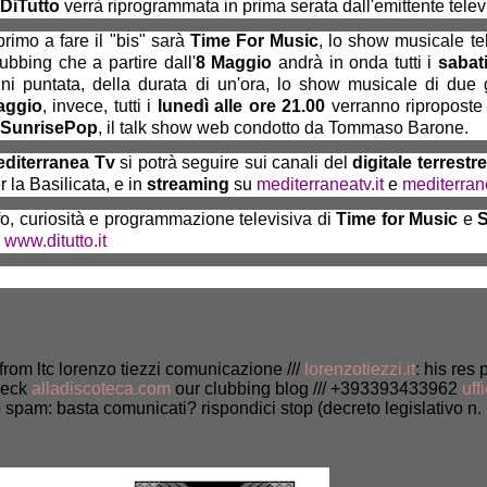
DiTutto
verrà riprogrammata in prima serata dall'emittente tele
 primo a fare il "bis" sarà
Time For Music
, lo show musicale te
ubbing che a partire dall'
8 Maggio
andrà in onda tutti i
sabati
ni puntata, della durata di un'ora, lo show musicale di due 
aggio
, invece, tutti i
lunedì alle ore 21.00
verranno riproposte 
SunrisePop
, il talk show web condotto da Tommaso Barone.
diterranea Tv
si potrà seguire sui
canali del
digitale terrestre
r la Basilicata, e in
streaming
su
mediterraneatv.it
e
mediterra
fo, curiosità e programmazione televisiva di
Time for Music
e
u
www.ditutto.it
/ from ltc lorenzo tiezzi comunicazione ///
lorenzotiezzi.it
: his res 
heck
alladiscoteca.com
our clubbing blog /// +393393433962
uff
 spam: basta comunicati? rispondici stop (decreto legislativo n. 