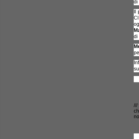
di
Il
Cl
og
M
di
Me
pe
In
s
//
c
no