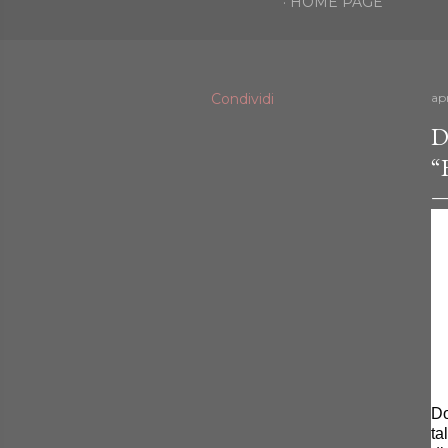
HOME PAGE
Condividi
apr
D
“
Do
ta