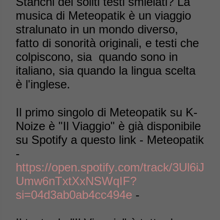
Stanchi dei soliti testi smielati? La
musica di Meteopatik è un viaggio
stralunato in un mondo diverso,
fatto di sonorità originali, e testi che
colpiscono, sia quando sono in
italiano, sia quando la lingua scelta
è l'inglese.
Il primo singolo di Meteopatik su K-
Noize è "Il Viaggio" è già disponibile
su Spotify a questo link - Meteopatik
-
https://open.spotify.com/track/3Ul6iJ
Umw6nTxtXxNSWqIF?
si=04d3ab0ab4cc494e
-