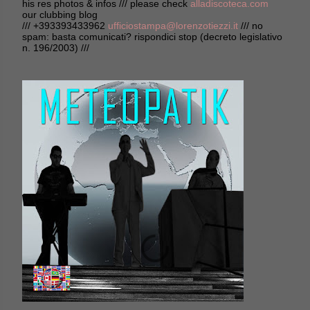
his res photos & infos /// please check
alladiscoteca.com
our clubbing blog
/// +393393433962
ufficiostampa@lorenzotiezzi.it
/// no
spam: basta comunicati? rispondici stop (decreto legislativo
n. 196/2003) ///