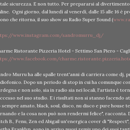
tale sicurezza. E non tutto. Per prepararsi al divertiment
line. Ogni giorno, dal lunedì al venerdì, dalle 15 alle 16 è 
ono che ritorna, il suo show su Radio Super Sound (
www.ra
ttps://www.instagram.com/sandromurru_dj/
arme Ristorante Pizzeria Hotel - Settimo San Piero - Cagl
tps://www.facebook.com/charme.ristorante.pizzeria.hot
ndro Murru ha alle spalle trent'anni di carriera come dj, 
diofonico. Dopo un periodo di stop in cui ha comunque cont
rdegna e non solo, sia in radio sia nei locali, l'artista è to
ccesso nel suo studio. E i risultati non si stanno facendo 
 sempre amato, black, soul, disco, nu disco e pure house t
rnando e la cosa non può non rendermi felice", racconta.
tch B., Fenu, Zen ed Abigail un'energica cover di "Respect", 
etha Franklyn, sono in arrivo nuovi remix uno dei suoi tant