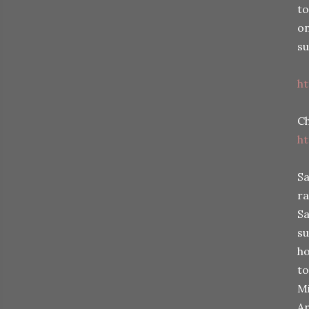
to
on
su
h
Ch
ht
Sa
ra
Sa
su
ho
to
Mi
Ar