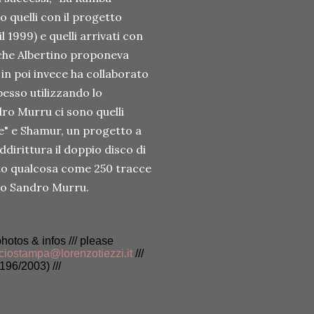
o quelli con il progetto
l 1999) e quelli arrivati con
 che Albertino proponeva
in poi invece ha collaborato
pesso utilizzando lo
ro Murru ci sono quelli
ee" e Shamur, un progetto a
ddirittura il doppio disco di
to qualcosa come 250 tracce
do Sandro Murru.
photos & infos /// please
iciostampa@lorenzotiezzi.it
///
196/2003) ///