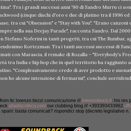
tina". Tra i grandi successi anni '90 di Sandro Murru ci son
ackwood (cinque dischi d'oro e due di platino tra il 1996 ed i
ase, tra cui "Obsession" e "Stay with You". "Erano canzoni
mpre nella sua Deejay Parade", racconta Sandro. Dal 2000 
n Stefano Noferini in tanti progetti, tra cui The Rumbar, s
eudonimo Kortezman. Tra i tanti successi successi di Sand
rmati con Marascia, il remake di Rozalla – "Everybody's Fr
tà tra India e hip hop che in quel territorio ha raggiunto a
atino. "Complessivamente credo di aver prodotto e suona
non ho alcune intenzione di fermarmi", conclude sorriden
/ from ltc lorenzo tiezzi comunicazione ///
lorenzotiezzi.it
: his res 
heck
alladiscoteca.com
our clubbing blog /// +393393433962
uff
 spam: basta comunicati? rispondici stop (decreto legislativo n. 