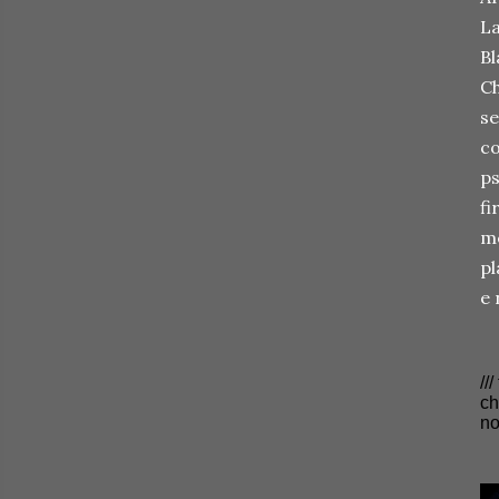
La
Bl
Ch
se
co
ps
fi
me
pl
e 
//
c
no