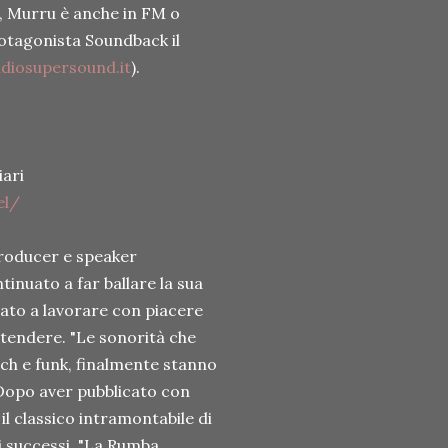
o, Murru è anche in FM o
protagonista Soundback il
diosupersound.it
).
iari
el/
producer e speaker
inuato a far ballare la sua
rnato a lavorare con piacere
attendere. "Le sonorità che
ech e funk, finalmente stanno
 Dopo aver pubblicato con
il classico intramontabile di
i successi, "La Rumba