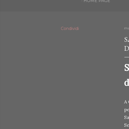
HOME PAGE
Condividi
ma
S
D
S
d
A 
pe
Sa
Se