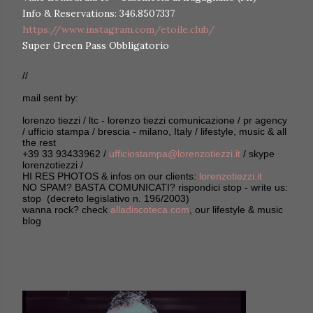
Info & Reservations: 346.8507337
https://www.instagram.com/etoile.club/
Super Green Pass Obbligatorio
//
mail sent by:
lorenzo tiezzi / ltc - lorenzo tiezzi comunicazione / pr agency
/ ufficio stampa / brescia - milano, Italy / lifestyle, music & all
the rest
+39 33 93433962 /
ufficiostampa@lorenzotiezzi.it
/ skype
lorenzotiezzi /
HI RES PHOTOS & infos on our clients:
lorenzotiezzi.it
NO SPAM? BASTA COMUNICATI? rispondici stop - write us:
stop (decreto legislativo n. 196/2003)
wanna rock? check
alladiscoteca.com
, our lifestyle & music
blog