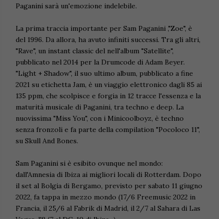
Paganini sarà un'emozione indelebile.
La prima traccia importante per Sam Paganini ,"Zoe", è
del 1996. Da allora, ha avuto infiniti successi. Tra gli altri,
"Rave", un instant classic del nell'album "Satellite",
pubblicato nel 2014 per la Drumcode di Adam Beyer.
"Light + Shadow", il suo ultimo album, pubblicato a fine
2021 su etichetta Jam, è un viaggio elettronico dagli 85 ai
135 ppm, che scolpisce e forgia in 12 tracce l'essenza e la
maturità musicale di Paganini, tra techno e deep. La
nuovissima "Miss You", con i Minicoolboyz, è techno
senza fronzoli e fa parte della compilation "Pocoloco 11",
su Skull And Bones.
Sam Paganini si è esibito ovunque nel mondo:
dall'Amnesia di Ibiza ai migliori locali di Rotterdam. Dopo
il set al Bolgia di Bergamo, previsto per sabato 11 giugno
2022, fa tappa in mezzo mondo (17/6 Freemusic 2022 in
Francia, il 25/6 al Fabrik di Madrid, il 2/7 al Sahara di Las