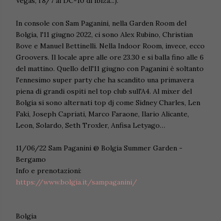
Vegas, l'8/7 al DC-10 di Ibiza...).
In console con Sam Paganini, nella Garden Room del
Bolgia, l'11 giugno 2022, ci sono Alex Rubino, Christian
Bove e Manuel Bettinelli. Nella Indoor Room, invece, ecco
Groovers. Il locale apre alle ore 23.30 e si balla fino alle 6
del mattino. Quello dell'11 giugno con Paganini è soltanto
l'ennesimo super party che ha scandito una primavera
piena di grandi ospiti nel top club sull'A4. Al mixer del
Bolgia si sono alternati top dj come Sidney Charles, Len
Faki, Joseph Capriati, Marco Faraone, Ilario Alicante,
Leon, Solardo, Seth Troxler, Anfisa Letyago…
11/06/22 Sam Paganini @ Bolgia Summer Garden -
Bergamo
Info e prenotazioni:
https://www.bolgia.it/sampaganini/
Bolgia