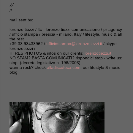
//
//
mail sent by:
lorenzo tiezzi / ltc - lorenzo tiezzi comunicazione / pr agency
/ ufficio stampa / brescia - milano, Italy / lifestyle, music & all
the rest
+39 33 93433962 /
ufficiostampa@lorenzotiezzi.it
/ skype
lorenzotiezzi /
HI RES PHOTOS & infos on our clients:
lorenzotiezzi.it
NO SPAM? BASTA COMUNICATI? rispondici stop - write us:
stop (decreto legislativo n. 196/2003)
wanna rock? check
alladiscoteca.com
, our lifestyle & music
blog