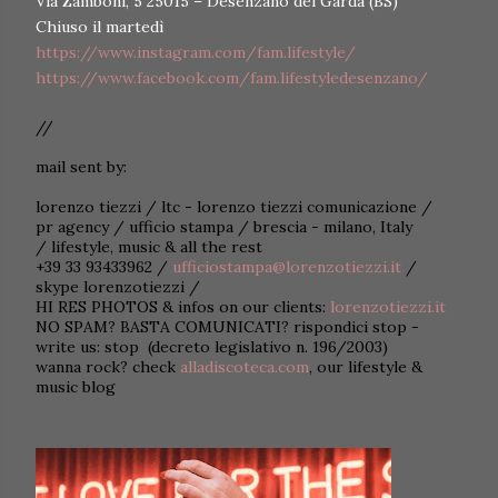
Via Zamboni, 5 25015 – Desenzano del Garda (BS)
Chiuso il martedì
https://www.instagram.com/fam.lifestyle/
https://www.facebook.com/fam.lifestyledesenzano/
//
mail sent by:
lorenzo tiezzi / ltc - lorenzo tiezzi comunicazione /
pr agency / ufficio stampa / brescia - milano, Italy
/ lifestyle, music & all the rest
+39 33 93433962 /
ufficiostampa@lorenzotiezzi.it
/
skype lorenzotiezzi /
HI RES PHOTOS & infos on our clients:
lorenzotiezzi.it
NO SPAM? BASTA COMUNICATI? rispondici stop -
write us: stop (decreto legislativo n. 196/2003)
wanna rock? check
alladiscoteca.com
, our lifestyle &
music blog