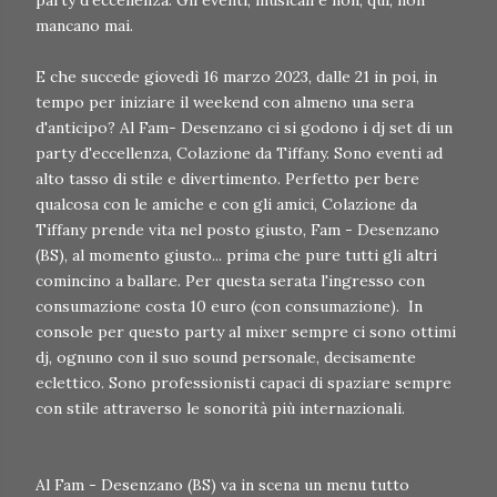
party d'eccellenza. Gli eventi, musicali e non, qui, non
mancano mai.
E che succede giovedì 16 marzo 2023, dalle 21 in poi, in
tempo per iniziare il weekend con almeno una sera
d'anticipo? Al Fam- Desenzano ci si godono i dj set di un
party d'eccellenza, Colazione da Tiffany. Sono eventi ad
alto tasso di stile e divertimento. Perfetto per bere
qualcosa con le amiche e con gli amici, Colazione da
Tiffany prende vita nel posto giusto, Fam - Desenzano
(BS), al momento giusto... prima che pure tutti gli altri
comincino a ballare. Per questa serata l'ingresso con
consumazione costa 10 euro (con consumazione). In
console per questo party al mixer sempre ci sono ottimi
dj, ognuno con il suo sound personale, decisamente
eclettico. Sono professionisti capaci di spaziare sempre
con stile attraverso le sonorità più internazionali.
Al Fam - Desenzano (BS) va in scena un menu tutto