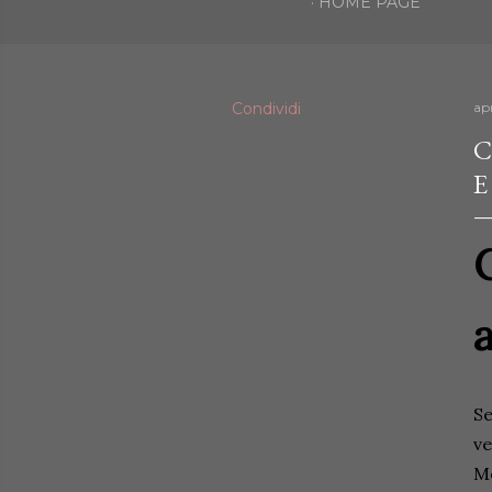
HOME PAGE
Condividi
apr
C
E
a
Se
ve
Mo