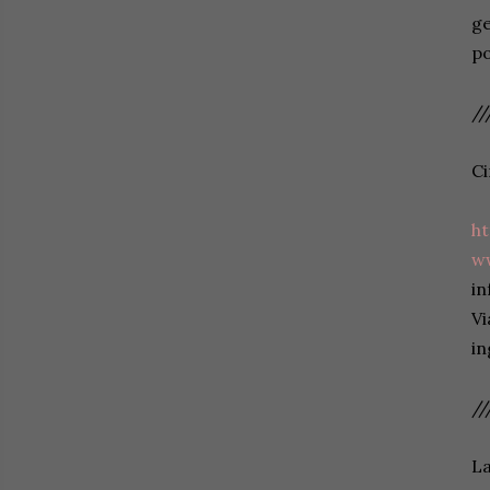
ge
po
//
Ci
h
w
in
Vi
in
//
La