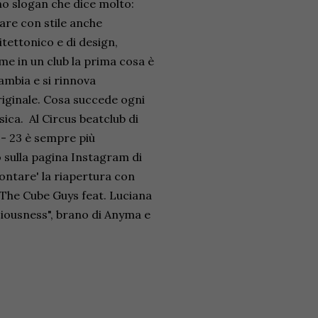
no slogan che dice molto:
lare con stile anche
itettonico e di design,
me in un club la prima cosa è
cambia e si rinnova
iginale. Cosa succede ogni
ica. Al Circus beatclub di
 - 23 è sempre più
o sulla pagina Instagram di
contare' la riapertura con
 The Cube Guys feat. Luciana
ciousness", brano di Anyma e