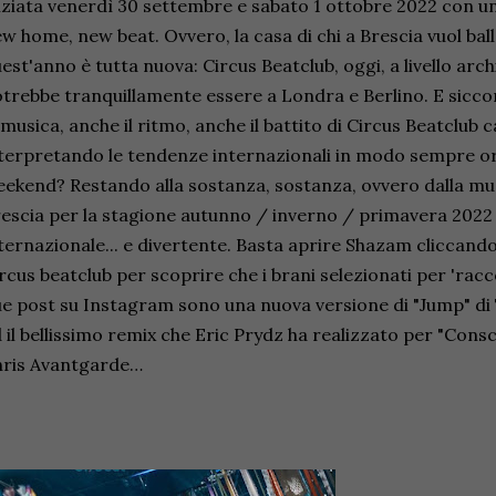
iziata venerdì 30 settembre e sabato 1 ottobre 2022 con u
w home, new beat. Ovvero, la casa di chi a Brescia vuol bal
est'anno è tutta nuova: Circus Beatclub, oggi, a livello arch
trebbe tranquillamente essere a Londra e Berlino. E sicco
 musica, anche il ritmo, anche il battito di Circus Beatclub 
terpretando le tendenze internazionali in modo sempre or
ekend? Restando alla sostanza, sostanza, ovvero dalla mus
escia per la stagione autunno / inverno / primavera 2022
ternazionale... e divertente. Basta aprire Shazam cliccand
rcus beatclub per scoprire che i brani selezionati per 'rac
e post su Instagram sono una nuova versione di "Jump" di
 il bellissimo remix che Eric Prydz ha realizzato per "Cons
hris Avantgarde…