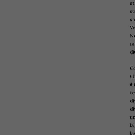
st
sc
sa
Ve
Ne
mo
di
Co
Ch
il
te
di
di
un
la
la