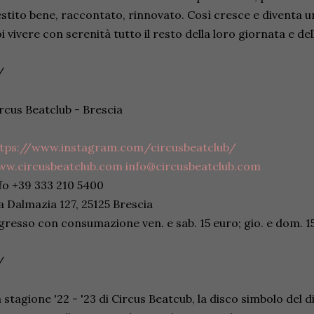
stito bene, raccontato, rinnovato. Così cresce e diventa u
i vivere con serenità tutto il resto della loro giornata e del
/
rcus Beatclub - Brescia
ttps://www.instagram.com/circusbeatclub/
ww.circusbeatclub.com
info@circusbeatclub.com
fo +39 333 210 5400
a Dalmazia 127, 25125 Brescia
gresso con consumazione ven. e sab. 15 euro; gio. e dom. 
/
 stagione '22 - '23 di Circus Beatcub, la disco simbolo del 