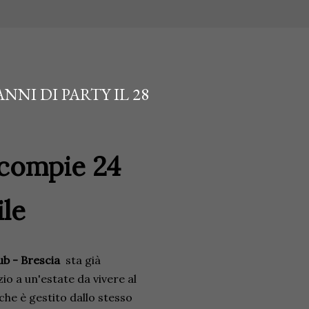
NNI DI PARTY IL 28
 compie 24
ile
ub - Brescia
sta già
o a un'estate da vivere al
che è gestito dallo stesso