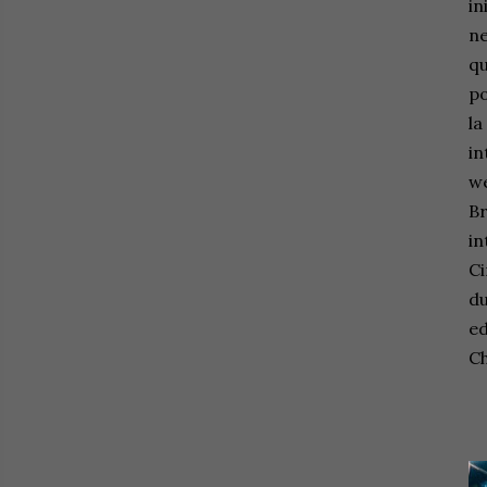
in
ne
qu
po
la
in
we
Br
in
Ci
du
ed
C