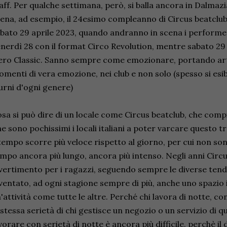
aff. Per qualche settimana, però, si balla ancora in Dalmazia
ena, ad esempio, il 24esimo compleanno di Circus beatclub
bato 29 aprile 2023, quando andranno in scena i performer 
nerdì 28 con il format Circo Revolution, mentre sabato 29 s
ro Classic. Sanno sempre come emozionare, portando art
menti di vera emozione, nei club e non solo (spesso si esi
urni d'ogni genere)
sa si può dire di un locale come Circus beatclub, che comp
e sono pochissimi i locali italiani a poter varcare questo t
 tempo scorre più veloce rispetto al giorno, per cui non son
mpo ancora più lungo, ancora più intenso. Negli anni Circu
vertimento per i ragazzi, seguendo sempre le diverse tend
ventato, ad ogni stagione sempre di più, anche uno spazio ins
'attività come tutte le altre. Perché chi lavora di notte, co
 stessa serietà di chi gestisce un negozio o un servizio di qu
vorare con serietà di notte è ancora più difficile, perchè i