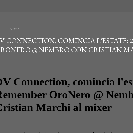
ile 19, 2023
V CONNECTION, COMINCIA L'ESTATE: 
RONERO @ NEMBRO CON CRISTIAN MA
V Connection, comincia l'es
Remember OroNero @ Nemb
ristian Marchi al mixer