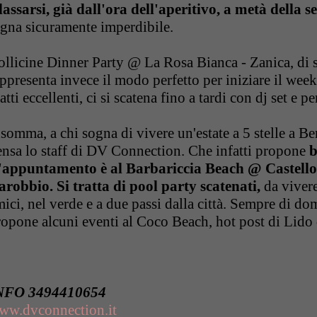
ilassarsi, già dall'ora dell'aperitivo, a metà della 
igna sicuramente imperdibile.
ollicine Dinner Party @ La Rosa Bianca - Zanica, di s
ppresenta invece il modo perfetto per iniziare il we
atti eccellenti, ci si scatena fino a tardi con dj set e
somma, a chi sogna di vivere un'estate a 5 stelle a B
ensa lo staff di DV Connection. Che infatti propone
b
'appuntamento è al Barbariccia Beach @ Castello 
arobbio. Si tratta di pool party scatenati,
da vivere
mici, nel verde e a due passi dalla città. Sempre di 
ropone alcuni eventi al Coco Beach, hot post di Lid
NFO 3494410654
ww.dvconnection.it