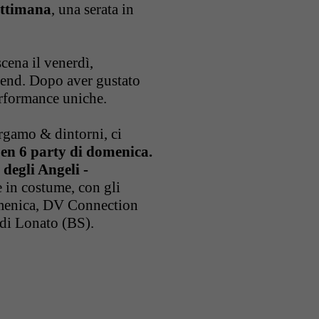
settimana
, una serata in
cena il venerdì,
ekend. Dopo aver gustato
 performance uniche.
ergamo & dintorni, ci
en 6 party di domenica.
degli Angeli -
 in costume, con gli
domenica, DV Connection
o di Lonato (BS).