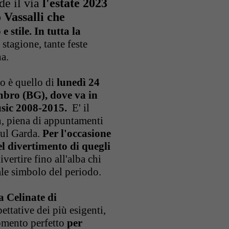
de il via
l'estate 2023
 Vassalli che
 stile. In tutta la
 stagione, tante feste
na.
o è quello di
lunedì 24
embro (BG), dove va in
ic 2008-2015.
E' il
n, piena di appuntamenti
sul Garda.
Per l'occasione
el divertimento di quegli
ivertire fino all'alba chi
ale simbolo del periodo.
a Celinate di
ttative dei più esigenti,
momento perfetto
per