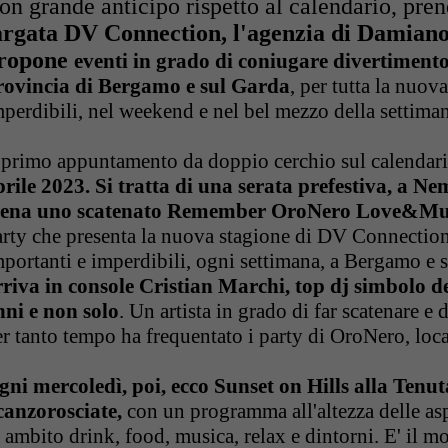
on grande anticipo rispetto al calendario, pren
argata DV Connection, l'agenzia di Damiano
ropone
eventi in grado di coniugare divertimento e
rovincia di Bergamo e sul Garda
, per tutta la nuova
mperdibili, nel weekend e nel bel mezzo della settima
l primo appuntamento da doppio cerchio sul calendari
prile 2023. Si tratta di una serata prefestiva, a N
cena uno scatenato Remember OroNero Love&Mus
arty che presenta la nuova stagione di DV Connectio
mportanti e imperdibili, ogni settimana, a Bergamo e 
rriva in console Cristian Marchi, top dj simbolo d
nni e non solo
. Un artista in grado di far scatenare e d
r tanto tempo ha frequentato i party di OroNero, loc
gni mercoledì, poi, ecco Sunset on Hills alla Tenut
canzorosciate,
con un programma all'altezza delle aspe
 ambito drink, food, musica, relax e dintorni. E' il 