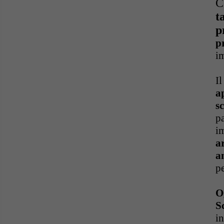
C
t
p
p
i
I
a
s
p
i
a
a
pe
O
S
in