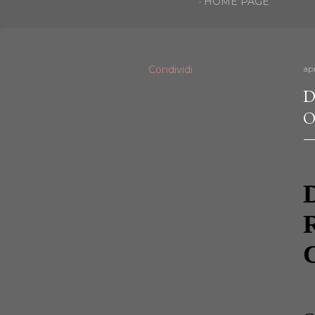
HOME PAGE
Condividi
apr
D
O
D
C