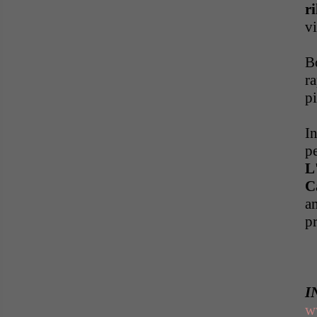
r
v
B
ra
pi
In
p
L
C
a
p
I
w