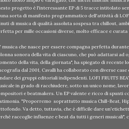
bito molto ampio e variegato, che mette insieme musica lo f
esto progetto è l'interessante EP di 5 tracce intitolato s
 una sorta di manifesto programmatico dell'attività di LO
nuti di musica di qualità assoluta sospesa tra chillout, ambi
rfetta per mille occasioni diverse, molto efficace e curata
' musica che nasce per essere compagna perfetta durante 
lonna sonora della vita di ciascuno, che può adattarsi ad o
mento della vita, della giornata", ha spiegato di recente lo 
scografia dal 2001, Cavalli ha collaborato con diverse case 
ndare dei gruppi editoriali indipendenti. LOFI FRUITS BEA
sicale in grado di racchiudere, sotto un unico nome, lavori d
mpositori e beatmakers. Un EP valente e ricco di spunti c
stimonia. "Proporremo soprattutto musica Chill-Beat, Hi
ttofondo. Va detto, tuttavia, che è difficile dare un'etichet
rché raccoglie influenze e beat da tutti i generi musicali", 