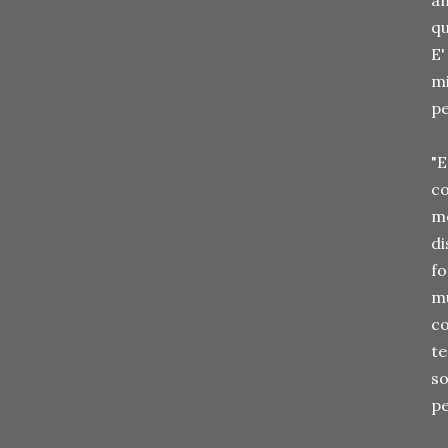
am
qu
E'
mi
pe
"E
co
mo
di
fo
mu
co
te
so
pe