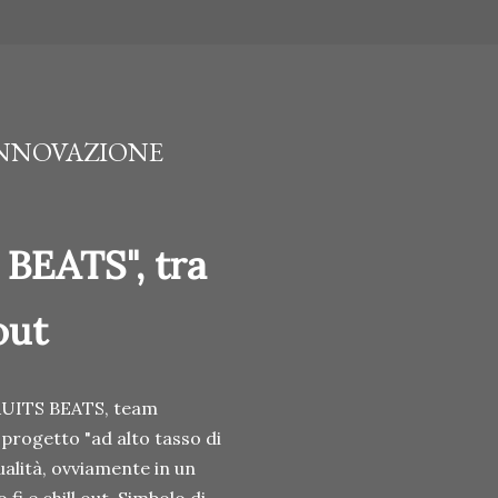
A INNOVAZIONE
BEATS", tra
out
 FRUITS BEATS, team
 progetto "ad alto tasso di
alità, ovviamente in un