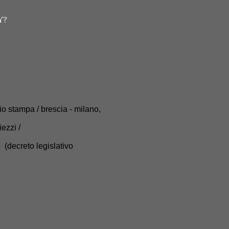
Y?
cio stampa / brescia - milano,
iezzi /
decreto legislativo