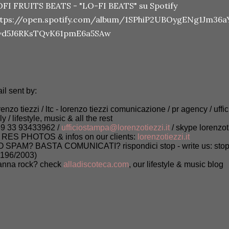
FI FRUITS BEATS - "LO-FI BEATS" su Spotify
ttps://open.spotify.com/album/1SPhiP2UBOygENg1Jm36a
i=d5J6RKsTQvK61pmE6a5SAw
il sent by:
renzo tiezzi / ltc - lorenzo tiezzi comunicazione / pr agency / uffi
aly / lifestyle, music & all the rest
9 33 93433962 /
ufficiostampa@lorenzotiezzi.it
/ skype lorenzot
 RES PHOTOS & infos on our clients:
lorenzotiezzi.it
 SPAM? BASTA COMUNICATI? rispondici stop - write us: stop (
 196/2003)
nna rock? check
alladiscoteca.com
, our lifestyle & music blog