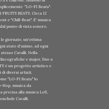
i e chill out. Simbolo di
emplicemente "LO-FI Beats".
FI FRUITS BEATS. Circa 12
ent e "Chill-Beat". E' musica
 dal punto di vista sonoro.
le giornate, un'ottima
gni stato d'animo, ad ogni
stesso Cavalli. Nella
discografiche e major, fino a
TS è un progetto artistico e
i diversi artisti,
ome "LO-FI Beats" lo
p-Hop, musica da
ta precisa alla musica Lofi,
conclude Cavalli.