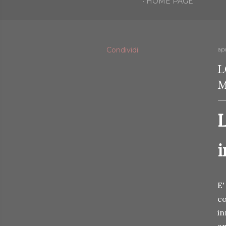
HOME PAGE
Condividi
ap
L
M
i
E'
co
in