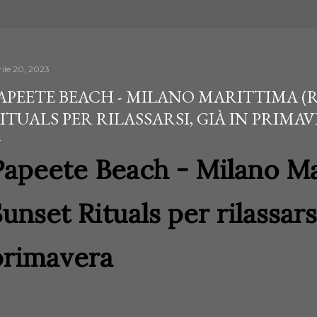
rile 20, 2023
APEETE BEACH - MILANO MARITTIMA (R
ITUALS PER RILASSARSI, GIÀ IN PRIMA
Papeete Beach - Milano Ma
unset Rituals per rilassarsi
primavera