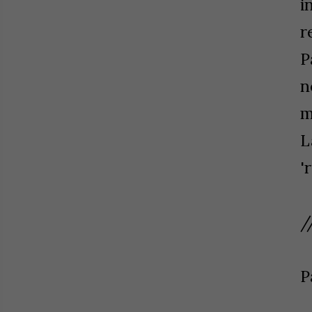
i
r
P
n
m
L
'
/
P