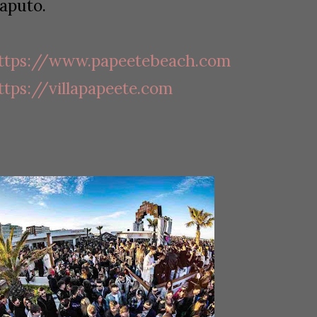
aputo.
ttps://www.papeetebeach.com
ttps://villapapeete.com