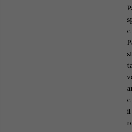
P
s
e
P
s
t
v
a
e
i
r