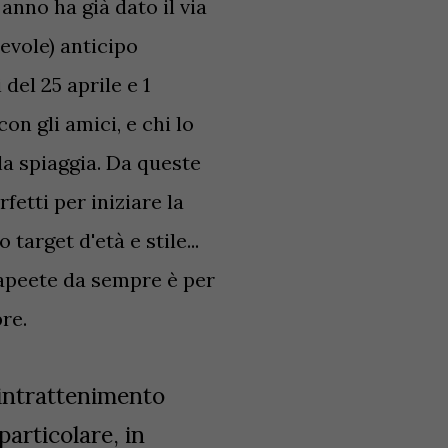
nno ha già dato il via
evole) anticipo
del 25 aprile e 1
on gli amici, e chi lo
lla spiaggia. Da queste
fetti per iniziare la
target d'età e stile...
Papeete da sempre è per
pre.
 intrattenimento
particolare, in