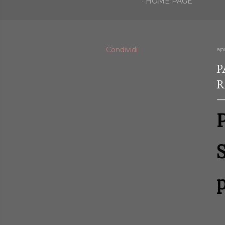
HOME PAGE
Condividi
ap
P
R
S