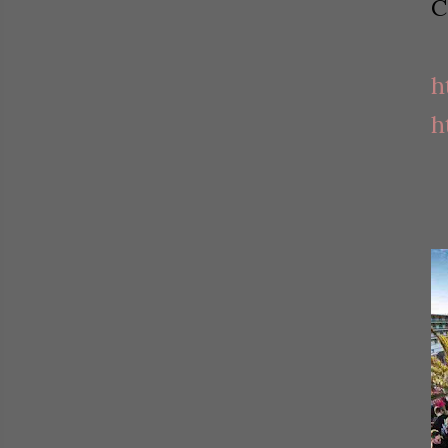
C
h
h