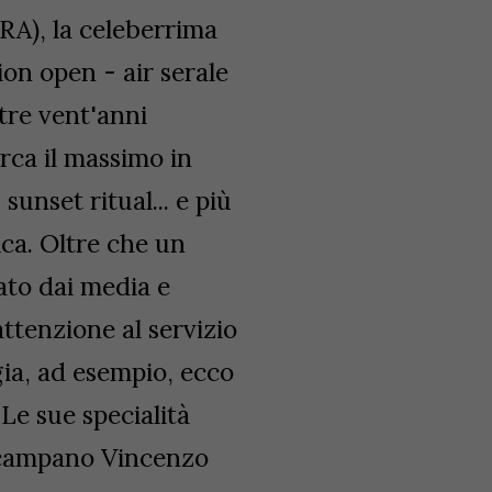
RA), la celeberrima
ion open - air serale
tre vent'anni
rca il massimo in
 sunset ritual... e più
ica. Oltre che un
ato dai media e
attenzione al servizio
gia, ad esempio, ecco
 Le sue specialità
f campano Vincenzo