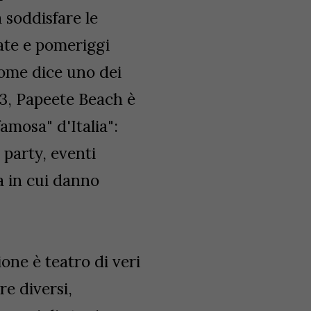
 soddisfare le
ate e pomeriggi
ome dice uno dei
23, Papeete Beach è
amosa" d'Italia":
 party, eventi
ia in cui danno
ne è teatro di veri
re diversi,