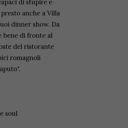
capaci di stupire e
 presto anche a Villa
suoi dinner show. Da
 bene di fronte al
oste del ristorante
ipici romagnoli
Caputo".
one soul