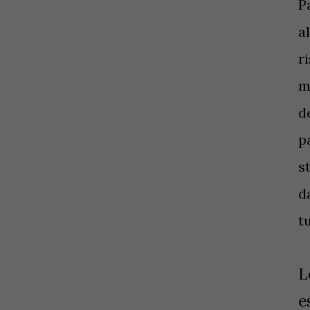
P
a
r
m
d
p
s
d
t
L
e