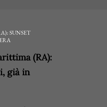
A): SUNSET
VERA
rittima (RA):
, già in