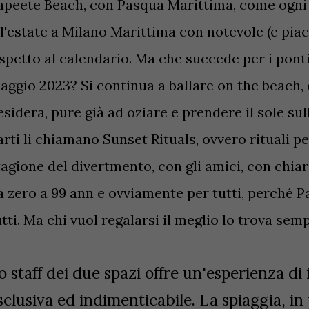
apeete Beach, con Pasqua Marittima, come ogni a
ll'estate a Milano Marittima con notevole (e piac
ispetto al calendario. Ma che succede per i ponti 
aggio 2023? Si continua a ballare on the beach, c
esidera, pure già ad oziare e prendere il sole su
arti li chiamano Sunset Rituals, ovvero rituali per
tagione del divertmento, con gli amici, con chiaro 
a zero a 99 ann e ovviamente per tutti, perché 
utti. Ma chi vuol regalarsi il meglio lo trova sem
o staff dei due spazi offre un'esperienza di
sclusiva ed indimenticabile. La spiaggia, in 