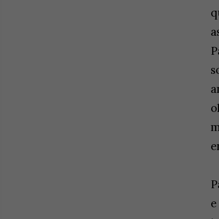
q
a
P
s
a
o
m
e
P
e