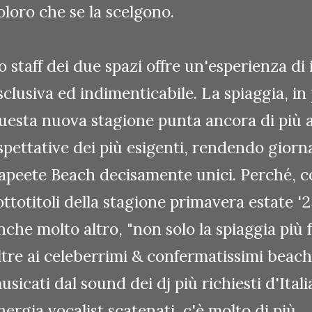
oloro che se la scelgono.
o staff dei due spazi offre un'esperienza di
sclusiva ed indimenticabile. La spiaggia, in 
uesta nuova stagione punta ancora di più a
spettative dei più esigenti, rendendo giorn
apeete Beach decisamente unici. Perché, c
ottotitoli della stagione primavera estate '
nche molto altro, "non solo la spiaggia più f
ltre ai celeberrimi & confermatissimi beach
usicati dal sound dei dj più richiesti d'Ital
nergia vocalist scatenati, c'è molto di più.