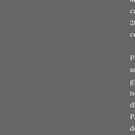
c
2
c
P
s
g
n
d
P
d