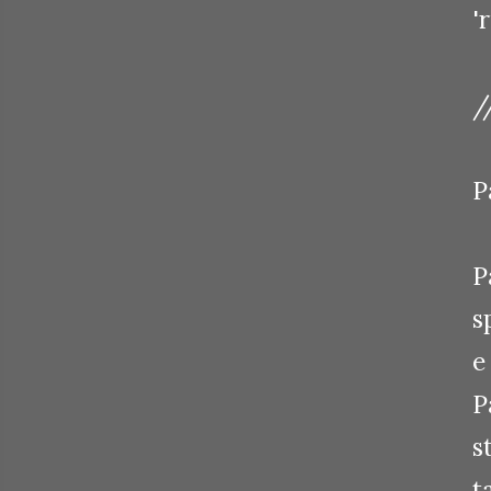
'
/
P
P
s
e
P
s
t