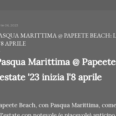
rile 06, 2023
ASQUA MARITTIMA @ PAPEETE BEACH: L'E
'8 APRILE
Pasqua Marittima @ Papeete
'estate '23 inizia l'8 aprile
apeete Beach, con Pasqua Marittima, come 
ll'estate con notevole (e piacevole) anticipo 