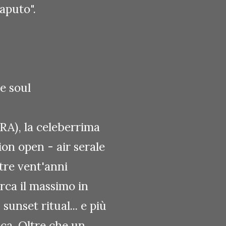
Caputo".
one soul
RA), la celeberrima
ion open - air serale
tre vent'anni
rca il massimo in
 sunset ritual... e più
ica. Oltre che un