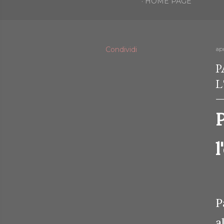
HOME PAGE
Condividi
ap
P
L
l
P
a