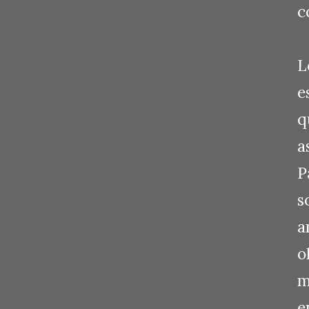
c
L
e
q
a
P
s
a
o
m
e