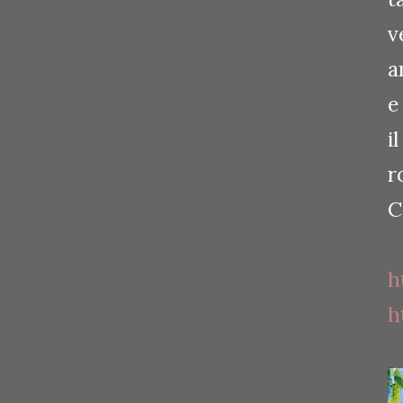
v
a
e
i
r
C
h
h