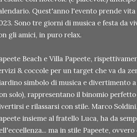
alendario. Quest'anno l'evento prende vita d
023. Sono tre giorni di musica e festa da viv
on gli amici, in puro relax.
apeete Beach e Villa Papeete, rispettivamen
ervizi & coccole per un target che va da ze
iardino simbolo di musica e divertimento a
on solo), rappresentano il binomio perfetto
ivertirsi e rilassarsi con stile. Marco Soldin
apeete insieme al fratello Luca, ha da sempr
ell'eccellenza... ma in stile Papeete, ovvero