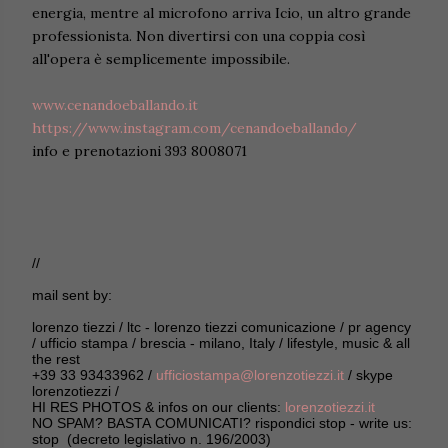
energia, mentre al microfono arriva Icio, un altro grande
professionista. Non divertirsi con una coppia così
all'opera è semplicemente impossibile.
www.cenandoeballando.it
https://www.instagram.com/cenandoeballando/
info e prenotazioni 393 8008071
//
mail sent by:
lorenzo tiezzi / ltc - lorenzo tiezzi comunicazione / pr agency
/ ufficio stampa / brescia - milano, Italy / lifestyle, music & all
the rest
+39 33 93433962 /
ufficiostampa@lorenzotiezzi.it
/ skype
lorenzotiezzi /
HI RES PHOTOS & infos on our clients:
lorenzotiezzi.it
NO SPAM? BASTA COMUNICATI? rispondici stop - write us:
stop (decreto legislativo n. 196/2003)