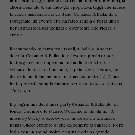
non c'erano. Oggi invece si chiamano dinner show. Ma già
allora Cenando & Ballando già spopolava. Oggi che invece
le cene musicali non si contano, Cenando & Ballando è
l'Originale, un evento che ha fatto scuola e resta unico
per l'atmosfera scanzonata e divertente che riesce a
creare.
Riassumendo, si canta tra i tavoli, si balla e la serata
decolla. Cenando & Ballando è l'evento perfetto per
festeggiare un compleanno, un addio nubilato o al
celibato, le feste di fine anno, la primavera, l'estate, un
divorzio, un fidanzamento, un finanziamento (…). E' una
festa perfetta semplicemente per fare festa con gli amici.
Tutto qui.
Il programma dei dinner party Cenando & Ballando, in
fondo, è sempre lo stesso: Welcome drink, dinner &
music by Cucky & Icio, ovvero, in console alla musica
pensa Cucky, esperto dj che da sempre fa ballare il Nord
Italia con un sound molto originale ed una grande