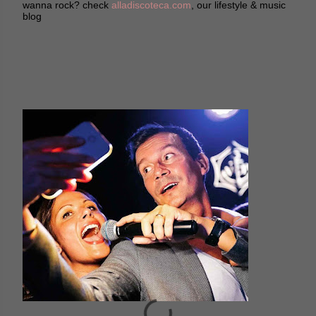
wanna rock? check
alladiscoteca.com
, our lifestyle & music
blog