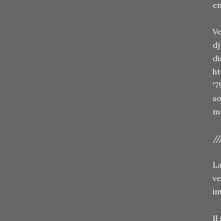
em
Ve
dj
di
ht
'7
so
mo
//
La
ve
im
Il