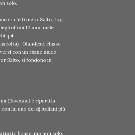
non solo.
l mixer c'è Gregor Salto, top
egli ultimi 10 anni nelle
hi qui:
ascolta). Olandese, classe
iversi con un ritmo unico:
gor Salto, si fondono in
ma (Ravenna) è ripartita
on lui uno dei dj italiani più
attutto house, ma non solo,