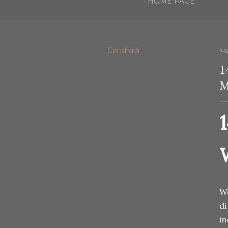
HOME PAGE
Condividi
lug
1
M
Wo
di
in