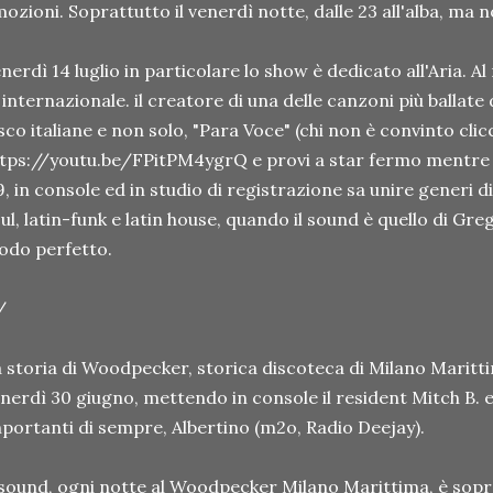
ozioni. Soprattutto il venerdì notte, dalle 23 all'alba, ma 
nerdì 14 luglio in particolare lo show è dedicato all'Aria. A
 internazionale. il creatore di una delle canzoni più ballate d
sco italiane e non solo, "Para Voce" (chi non è convinto clicc
tps://youtu.be/FPitPM4ygrQ e provi a star fermo mentre 
9, in console ed in studio di registrazione sa unire generi d
ul, latin-funk e latin house, quando il sound è quello di Gre
do perfetto.
/
 storia di Woodpecker, storica discoteca di Milano Maritti
nerdì 30 giugno, mettendo in console il resident Mitch B. e c
portanti di sempre, Albertino (m2o, Radio Deejay).
 sound, ogni notte al Woodpecker Milano Marittima, è sopr