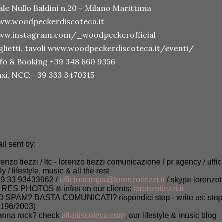
ale Nullo Baldini n.20 - Milano Marittima
ww.woodpeckerdiscoteca.it
ww.instagram.com/_woodpeckerofficial
glietti, tavoli www.woodpeckerdiscoteca.it/eventi/
fo & Booking +39 348 860 9356
xi, NCC: +39 333 3470315
il sent by:
renzo tiezzi / ltc - lorenzo tiezzi comunicazione / pr agency / uffi
aly / lifestyle, music & all the rest
9 33 93433962 /
ufficiostampa@lorenzotiezzi.it
/ skype lorenzot
 RES PHOTOS & infos on our clients:
lorenzotiezzi.it
 SPAM? BASTA COMUNICATI? rispondici stop - write us: stop (
 196/2003)
nna rock? check
alladiscoteca.com
, our lifestyle & music blog