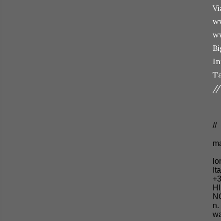
Vi
w
w
Bi
In
Ta
//
//
ma
lo
It
+3
HI
NO
n.
wa