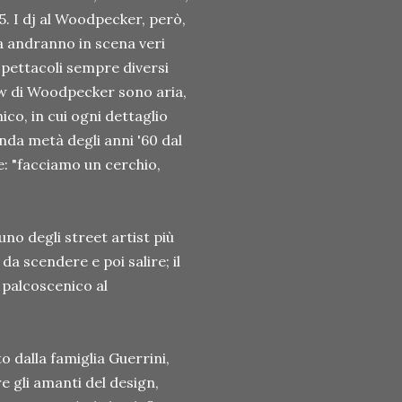
5. I dj al Woodpecker, però,
ca andranno in scena veri
spettacoli sempre diversi
how di Woodpecker sono aria,
ico, in cui ogni dettaglio
nda metà degli anni '60 dal
e: "facciamo un cerchio,
uno degli street artist più
da scendere e poi salire; il
a palcoscenico al
 dalla famiglia Guerrini,
e gli amanti del design,