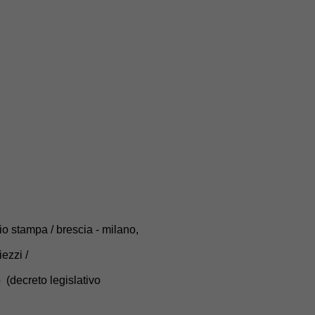
cio stampa / brescia - milano,
iezzi /
decreto legislativo