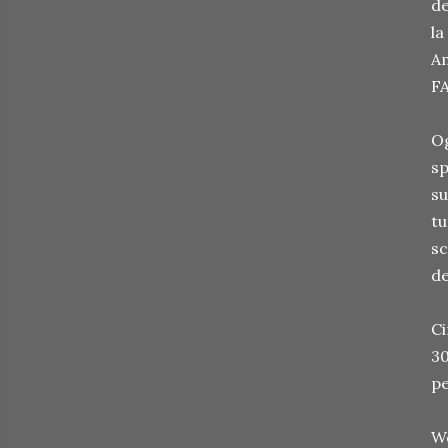
de
la
Am
FA
Og
sp
su
tu
sc
de
Ci
30
pe
W