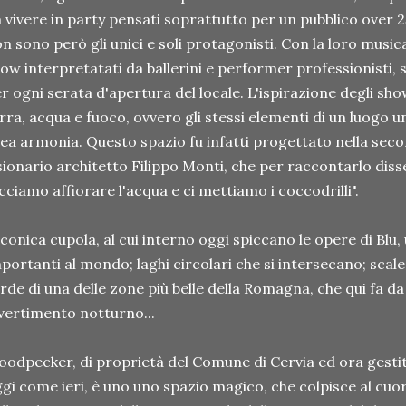
 vivere in party pensati soprattutto per un pubblico over 2
n sono però gli unici e soli protagonisti. Con la loro musi
ow interpretatati da ballerini e performer professionisti, 
r ogni serata d'apertura del locale. L'ispirazione degli s
rra, acqua e fuoco, ovvero gli stessi elementi di un luogo un
ea armonia. Questo spazio fu infatti progettato nella seco
sionario architetto Filippo Monti, che per raccontarlo diss
cciamo affiorare l'acqua e ci mettiamo i coccodrilli".
iconica cupola, al cui interno oggi spiccano le opere di Blu, 
portanti al mondo; laghi circolari che si intersecano; scale 
rde di una delle zone più belle della Romagna, che qui fa d
vertimento notturno...
odpecker, di proprietà del Comune di Cervia ed ora gestito
gi come ieri, è uno uno spazio magico, che colpisce al cuor