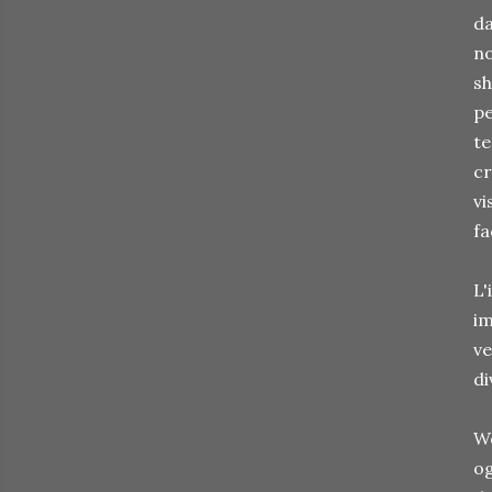
da
no
sh
pe
te
cr
vi
fa
L'
im
ve
di
Wo
og