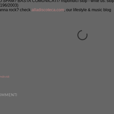
 SPAM? BASTA COMUNICATI? rispondici stop - write us: stop (
 196/2003)
nna rock? check
alladiscoteca.com
, our lifestyle & music blog
ndividi
OMMENTI