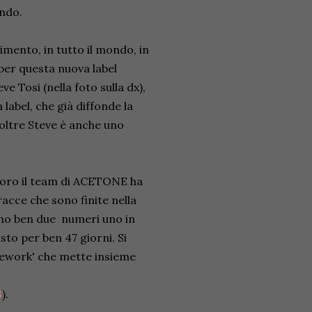
ondo.
rimento, in tutto il mondo, in
per questa nuova label
e Tosi (nella foto sulla dx),
 label, che già diffonde la
noltre Steve è anche uno
avoro il team di ACETONE ha
acce che sono finite nella
gno ben due numeri uno in
sto per ben 47 giorni. Si
 'rework' che mette insieme
3
).