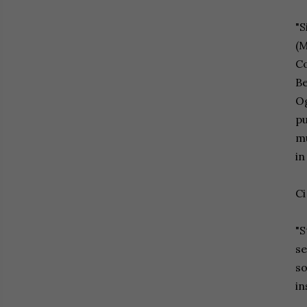
"S
(M
Co
Be
Og
pu
mu
in
Ci
"S
se
so
in