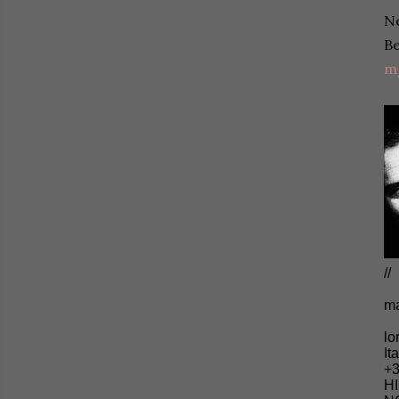
Ne
B
m
//
ma
lo
It
+3
HI