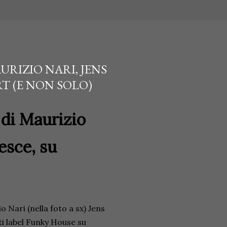
URIZIO NARI, JENS
RT (E NON SOLO)
di Maurizio
esce, su
 Nari (nella foto a sx) Jens
nti label Funky House su