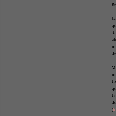
Be
La
qu
it
ch
mu
de
Ma
me
to
qu
tr
du
(
h