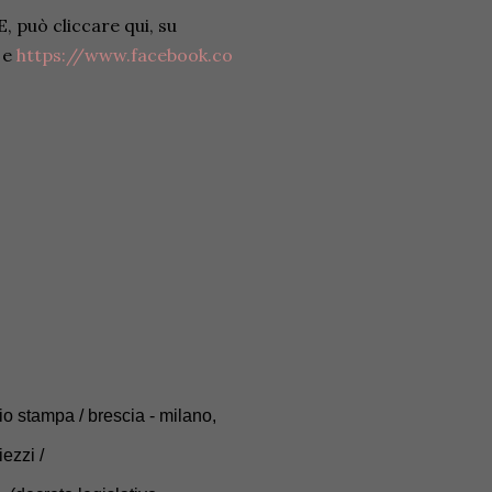
, può cliccare qui, su
e
https://www.facebook.co
cio stampa / brescia - milano,
iezzi /