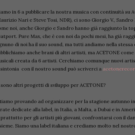
iamo in 6 a pubblicare la nostra musica con continuità su
aurizio Nari e Steve Tosi, NDR), ci sono Giorgio V., Sandr
me noi, anche Giorgio e Sandro hanno già raggiunto la to
atport. Pure Max, che è con noi da pochi mesi, ha già raggiu
nuno di noi ha il suo sound, ma tutti andiamo nella stessa 
bblichiamo anche brani di altri artisti, ma ACETONE come
sicali creata da 6 artisti. Cerchiamo comunque nuovi artisti
 sintonia con il nostro sound può scriverci a
acetonereco
 sono altri progetti di sviluppo per ACETONE?
tiamo provando ad organizzare per la stagione autunno i
rate dedicate alla label, in Italia, a Malta, a Dubai e in Ame
prattutto per gli artisti più giovani, confrontarsi con il da
sieme. Siamo una label italiana e crediamo molto nel nostr