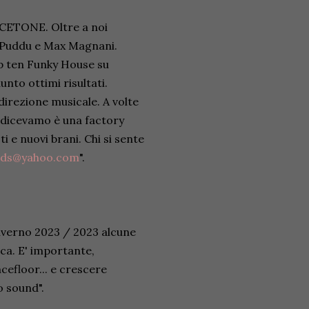
 ACETONE. Oltre a noi
o Puddu e Max Magnani.
p ten Funky House su
nto ottimi risultati.
direzione musicale. A volte
 dicevamo è una factory
 e nuovi brani. Chi si sente
rds@yahoo.com
".
nverno 2023 / 2023 alcune
rica. E' importante,
ncefloor... e crescere
o sound".