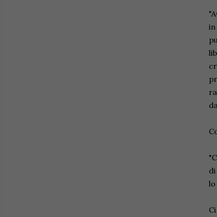
"A
in
pu
li
cr
pr
ra
da
C
"C
di
lo
Ci