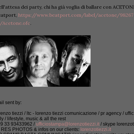
ll'attesa dei party, chi ha già voglia di ballare con ACETONE
eatport,
https://www.beatport.com/label/acetone/98267
/Acetone.ofc
.
il sent by:
renzo tiezzi / ltc - lorenzo tiezzi comunicazione / pr agency / uffi
aly / lifestyle, music & all the rest
9 33 93433962 /
ufficiostampa@lorenzotiezzi.it
/ skype lorenzot
 RES PHOTOS & infos on our clients:
lorenzotiezzi.it