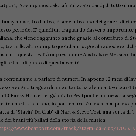
atport, l'e-shop musicale più utilizzato dai dj di tutto il m
 funky house, tra l'altro, è senz'altro uno dei generi di rife
esto periodo. E' quindi un traguardo davvero importante 
aliana, che viene raggiunto anche grazie al contributo di Stev
e, tra mille altri compiti quotidiani, segue il radioshow della
sica di questa realtà in paesi come Australia e Messico. I
gli artisti di punta di questa realtà.
 continuiamo a parlare di numeri. In appena 12 mesi di l
sso a segno traguardi importanti: ha al suo attivo ben 4 tr
p 10 Funky House del già citato Beatport e ha messo a se
esta chart. Un brano, in particolare, è rimasto al primo po
atta di "Stayin' Da Club" di Nari & Steve Tosi, una sorta di
e dei brani più ballati della storia della musica
ttps://www.beatport.com/track/stayin-da-club/1705337