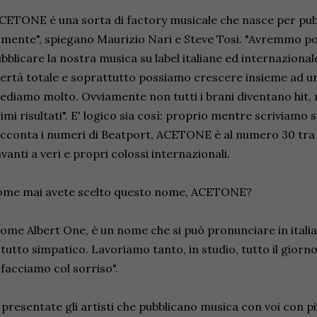
CETONE è una sorta di factory musicale che nasce per pubb
 mente", spiegano Maurizio Nari e Steve Tosi. "Avremmo p
bblicare la nostra musica su label italiane ed internazio
bertà totale e soprattutto possiamo crescere insieme ad un t
ediamo molto. Ovviamente non tutti i brani diventano hit,
imi risultati". E' logico sia così: proprio mentre scriviamo s
cconta i numeri di Beatport, ACETONE è al numero 30 tra le 
vanti a veri e propri colossi internazionali.
ome mai avete scelto questo nome, ACETONE?
ome Albert One, è un nome che si può pronunciare in italian
 tutto simpatico. Lavoriamo tanto, in studio, tutto il giorn
 facciamo col sorriso".
 presentate gli artisti che pubblicano musica con voi con p