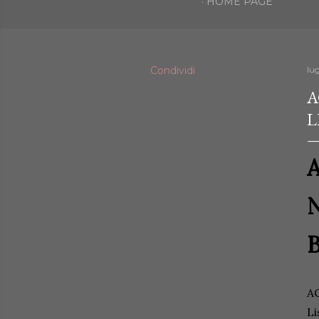
HOME PAGE
Condividi
lug
A
L
A
N
B
AC
Li