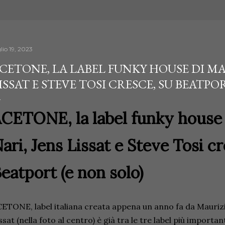
lio 19, 2023
CETONE, LA LABEL FUNKY HOUSE DI MA
ISSAT E STEVE TOSI CRESCE, SU BEATPO
CETONE, la label funky house 
ari, Jens Lissat e Steve Tosi cr
eatport (e non solo)
ETONE, label italiana creata appena un anno fa da Maurizio
ssat (nella foto al centro) è già tra le tre label più importa