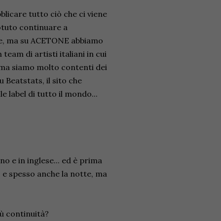
licare tutto ciò che ci viene
otuto continuare a
nale, ma su ACETONE abbiamo
eam di artisti italiani in cui
 ma siamo molto contenti dei
u Beatstats, il sito che
label di tutto il mondo...
o e in inglese... ed è prima
o e spesso anche la notte, ma
iù continuità?