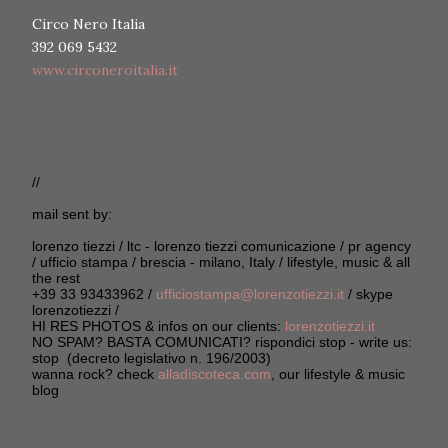
Circo Nero Italia
392 069 5432
www.circoneroitalia.it
//
mail sent by:
lorenzo tiezzi / ltc - lorenzo tiezzi comunicazione / pr agency
/ ufficio stampa / brescia - milano, Italy / lifestyle, music & all
the rest
+39 33 93433962 /
ufficiostampa@lorenzotiezzi.it
/ skype
lorenzotiezzi /
HI RES PHOTOS & infos on our clients:
lorenzotiezzi.it
NO SPAM? BASTA COMUNICATI? rispondici stop - write us:
stop (decreto legislativo n. 196/2003)
wanna rock? check
alladiscoteca.com
, our lifestyle & music
blog