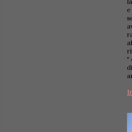
l
e
s
a
r
a
r
"
d
a
I