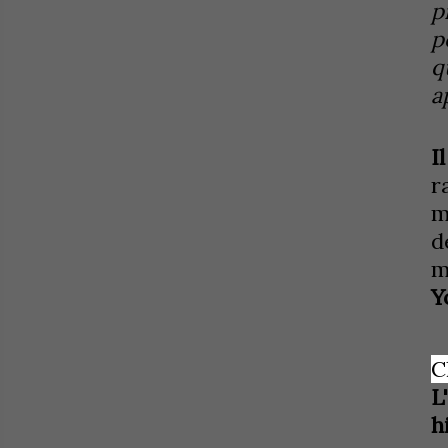
p
p
q
a
I
r
m
d
m
Y
C
L
h