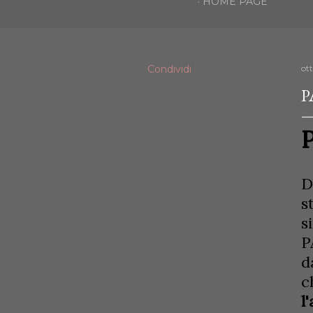
HOME PAGE
Condividi
ot
P
D
s
s
P
d
c
l