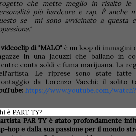
rogetto che mette meglio in risalto le 
ersonalità più hardcore e rap. È anche 
uesto se mi sono avvicinato a questa c
ppassiona."
l videoclip di "MALO"
è un loop di immagini e
agazze in una jacuzzi che ballano in c
entre conta soldi e fuma marijuana. La re
ell'artista. Le riprese sono state fatt
ontaggio da Lorenzo Vacchi: il solito 
ouTube:
https://www.youtube.com/watc
hi è PART TY?
'artista PAR TY è stato profondamente infl
ip-hop e dalla sua passione per il mondo st