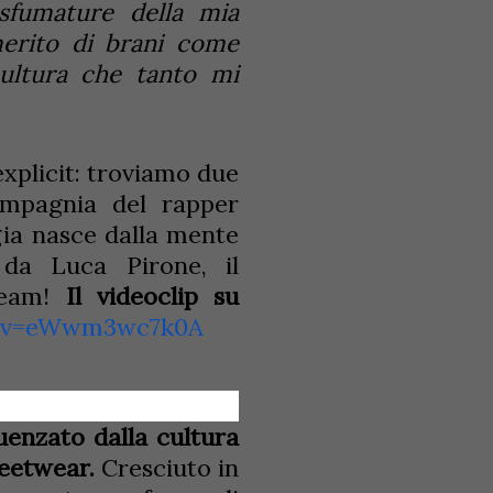
sfumature della mia
merito di brani come
ultura che tanto mi
xplicit: troviamo due
ompagnia del rapper
gia nasce dalla mente
e da Luca Pirone, il
team!
Il videoclip su
h?v=eWwm3wc7k0A
uenzato dalla cultura
reetwear.
Cresciuto in