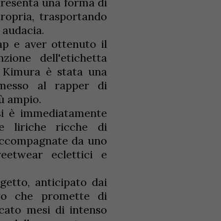
presenta una forma di
propria, trasportando
e audacia.
ap e aver ottenuto il
zione dell'etichetta
n Kimura è stata una
messo al rapper di
iù ampio.
 si è immediatamente
 liriche ricche di
e accompagnate da uno
reetwear eclettici e
etto, anticipato dai
ro che promette di
icato mesi di intenso