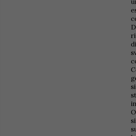
u
e
c
D
r
d
s
c
C
g
s
s
i
O
s
s