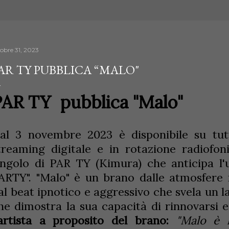
tobre 31, 2023
AR TY PUBBLICA “MALO"
PAR TY pubblica
"
Malo"
al 3 novembre 2023 è disponibile su tut
treaming digitale e in rotazione radiofon
ingolo di PAR TY (Kimura) che anticipa l'
ARTY". "Malo" è un brano dalle atmosfere
al beat ipnotico e aggressivo che svela un l
he dimostra la sua capacità di rinnovarsi 
'artista a proposito del brano:
"Malo è l