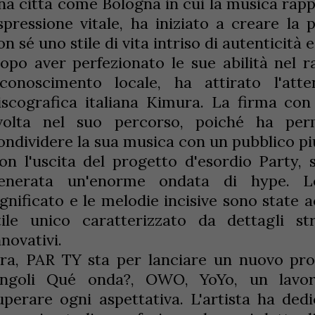
na città come Bologna in cui la musica rap
spressione vitale, ha iniziato a creare la 
on sé uno stile di vita intriso di autenticità 
opo aver perfezionato le sue abilità nel r
iconoscimento locale, ha attirato l'atten
iscografica italiana Kimura. La firma co
volta nel suo percorso, poiché ha per
ondividere la sua musica con un pubblico p
on l'uscita del progetto d'esordio Party,
enerata un'enorme ondata di hype. Le
ignificato e le melodie incisive sono stat
tile unico caratterizzato da dettagli st
nnovativi.
ra, PAR TY sta per lanciare un nuovo prog
ingoli Qué onda?, OWO, YoYo, un lavo
uperare ogni aspettativa. L'artista ha ded