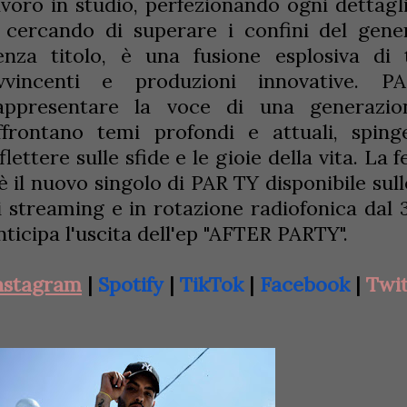
avoro in studio, perfezionando ogni dettagl
 cercando di superare i confini del gen
enza titolo, è una fusione esplosiva di t
vvincenti e produzioni innovative. 
appresentare la voce di una generazio
ffrontano temi profondi e attuali, sping
iflettere sulle sfide e le gioie della vita. La
 è il nuovo singolo di PAR TY disponibile sull
i streaming e in rotazione radiofonica da
nticipa l'uscita dell'ep "AFTER PARTY".
nstagram
Spotify
TikTok
Facebook
Twit
|
|
|
|