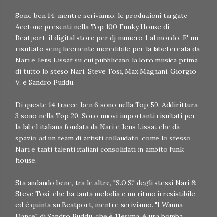
Sono ben 14, mentre scriviamo, le produzioni targate
Acetone presenti nella Top 100 Funky House di
Beatport, il digital store per dj numero 1 al mondo. E' un
risultato semplicemente incredibile per la label creata da
Nari e Jens Lissat su cui pubblicano la loro musica prima
di tutto lo steso Nari, Steve Tosi, Max Magnani, Giorgio
V. e Sandro Puddu.
Di queste 14 tracce, ben 6 sono nella Top 50. Addirittura
3 sono nella Top 20. Sono nuovi importanti risultati per
la label italiana fondata da Nari e Jens Lissat che dà
spazio ad un team di artisti collaudato, come lo stesso
Nari e tanti talenti italiani consolidati in ambito funk
house.
Sta andando bene, tra le altre, "S.O.S." degli stessi Nari &
Steve Tosi, che ha tanta melodia e un ritmo irresistibile
ed è quinta su Beatport, mentre scriviamo. "I Wanna
Dance" di Sandro Puddu, che è 11esima, è una bomba