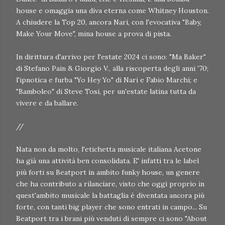
house e omaggia una diva eterna come Whitney Houston.
A chiudere la Top 20, ancora Nari, con l'evocativa "Baby,
Make Your Move", mina house a prova di pista.
In dirittura d'arrivo per l'estate 2024 ci sono: "Ma Baker"
di Stefano Pain & Giorgio V., alla riscoperta degli anni '70;
l'ipnotica e furba "Yo Hey Yo" di Nari e Fabio Marchi; e
"Bamboleo" di Steve Tosi, per un'estate latina tutta da
vivere e da ballare.
//
Nata non da molto, l'etichetta musicale italiana Acetone
ha già una attività ben consolidata. E' infatti tra le label
più forti su Beatport in ambito funky house, un genere
che ha contributo a rilanciare, visto che oggi proprio in
quest'ambito musicale la battaglia è diventata ancora più
forte, con tanti big player che sono entrati in campo... Su
Beatport tra i brani più venduti di sempre ci sono "About