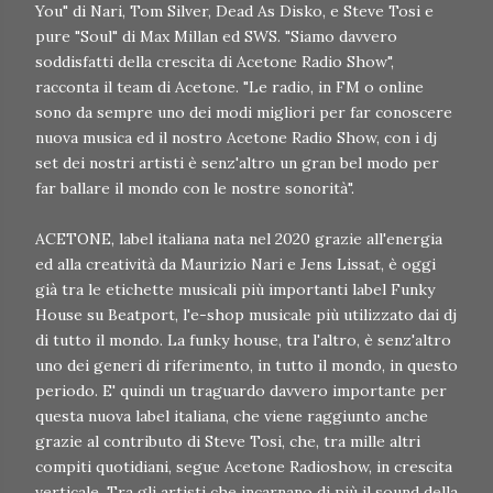
You" di Nari, Tom Silver, Dead As Disko, e Steve Tosi e
pure "Soul" di Max Millan ed SWS. "Siamo davvero
soddisfatti della crescita di Acetone Radio Show",
racconta il team di Acetone. "Le radio, in FM o online
sono da sempre uno dei modi migliori per far conoscere
nuova musica ed il nostro Acetone Radio Show, con i dj
set dei nostri artisti è senz'altro un gran bel modo per
far ballare il mondo con le nostre sonorità".
ACETONE, label italiana nata nel 2020 grazie all'energia
ed alla creatività da Maurizio Nari e Jens Lissat, è oggi
già tra le etichette musicali più importanti label Funky
House su Beatport, l'e-shop musicale più utilizzato dai dj
di tutto il mondo. La funky house, tra l'altro, è senz'altro
uno dei generi di riferimento, in tutto il mondo, in questo
periodo. E' quindi un traguardo davvero importante per
questa nuova label italiana, che viene raggiunto anche
grazie al contributo di Steve Tosi, che, tra mille altri
compiti quotidiani, segue Acetone Radioshow, in crescita
verticale. Tra gli artisti che incarnano di più il sound della