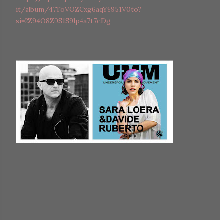
it/album/47ToVOZCxg6aqY9951V0to?
si=2Z94O8Z0S1S9lp4a7t7eDg