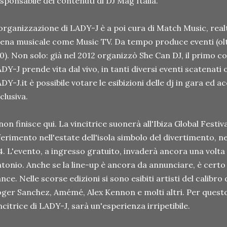
sponsabile dei contenuti di DJ Mag Italia.
organizzazione di LADY-J è a poi cura di Match Music, realt
ena musicale come Music TV. Da tempo produce eventi (oltr
0). Non solo: già nel 2012 organizzò She Can DJ, il primo c
DY-J prende vita dal vivo, in tanti diversi eventi scatenati
DY-J.it è possibile votare le esibizioni delle dj in gara ed 
clusiva.
non finisce qui. La vincitrice suonerà all'Ibiza Global Festiva
ferimento nell'estate dell'isola simbolo del divertimento, 
4. L'evento, a ingresso gratuito, invaderà ancora una volta 
tonio. Anche se la line-up è ancora da annunciare, è cert
nce. Nelle scorse edizioni si sono esibiti artisti del calibro 
ger Sanchez, Amémé, Alex Kennon e molti altri. Per questo
ncitrice di LADY-J, sarà un'esperienza irripetibile.