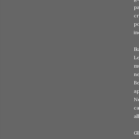
pa
cr
po
in
Ik
Le
mu
ne
Be
ap
Ne
ca
al
Gl