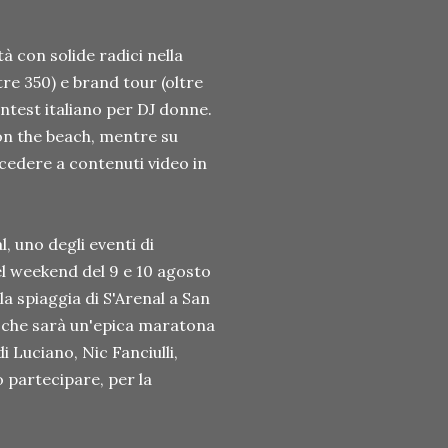
à con solide radici nella
e 350) e brand tour (oltre
ontest italiano per DJ donne.
 on the beach, mentre su
accedere a contenuti video in
l, uno degli eventi di
nel weekend del 9 e 10 agosto
la spiaggia di S'Arenal a San
o che sarà un'epica maratona
di Luciano, Nic Fanciulli,
 partecipare, per la