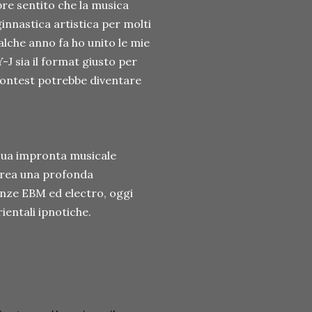
re sentito che la musica
innastica artistica per molti
ualche anno fa ho unito le mie
J sia il format giusto per
 contest potrebbe diventare
 sua impronta musicale
 crea una profonda
uenze EBM ed electro, oggi
entali ipnotiche.