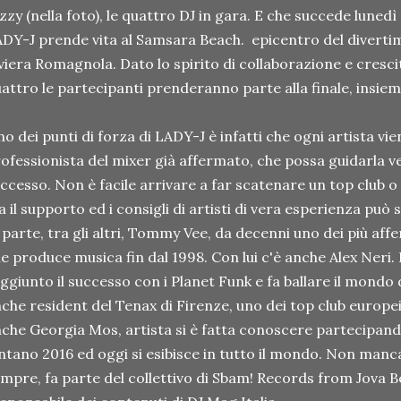
zzy (nella foto), le quattro DJ in gara. E che succede lunedì 
DY-J prende vita al Samsara Beach. epicentro del divertim
viera Romagnola. Dato lo spirito di collaborazione e crescit
attro le partecipanti prenderanno parte alla finale, insieme
o dei punti di forza di LADY-J è infatti che ogni artista vi
ofessionista del mixer già affermato, che possa guidarla v
ccesso. Non è facile arrivare a far scatenare un top club o i
 il supporto ed i consigli di artisti di vera esperienza può s
 parte, tra gli altri, Tommy Vee, da decenni uno dei più affer
e produce musica fin dal 1998. Con lui c'è anche Alex Neri. F
ggiunto il successo con i Planet Funk e fa ballare il mondo
che resident del Tenax di Firenze, uno dei top club europei.
che Georgia Mos, artista si è fatta conoscere partecipando
ntano 2016 ed oggi si esibisce in tutto il mondo. Non manca, 
mpre, fa parte del collettivo di Sbam! Records from Jova Be