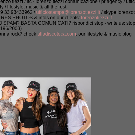
renzo tiezzi / ltc - lorenzo tiezzi comunicazione / pr agency / uffi
aly / lifestyle, music & all the rest
9 33 93433962 /
ufficiostampa@lorenzotiezzi.it
/ skype lorenzot
 RES PHOTOS & infos on our clients:
lorenzotiezzi.it
 SPAM? BASTA COMUNICATI? rispondici stop - write us: stop (
 196/2003)
nna rock? check
alladiscoteca.com
, our lifestyle & music blog