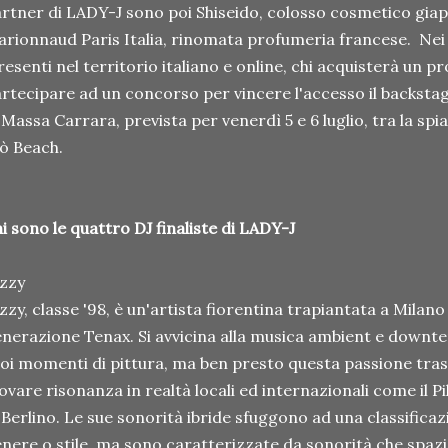
rtner di LADY-J sono poi Shiseido, colosso cosmetico gia
rionnaud Paris Italia, rinomata profumeria francese. Nei
esenti nel territorio italiano e online, chi acquisterà un p
rtecipare ad un concorso per vincere l'accesso il backstag
 Massa Carrara, prevista per venerdì 5 e 6 luglio, tra la spi
ò Beach.
i sono le quattro DJ finaliste di LADY-J
zzy
zzy, classe '98, è un'artista fiorentina trapiantata a Milano
nerazione Tenax. Si avvicina alla musica ambient e down
oi momenti di pittura, ma ben presto questa passione tra
ovare risonanza in realtà locali ed internazionali come il P
 Berlino. Le sue sonorità ibride sfuggono ad una classificaz
nere o stile, ma sono caratterizzate da sonorità che spazia