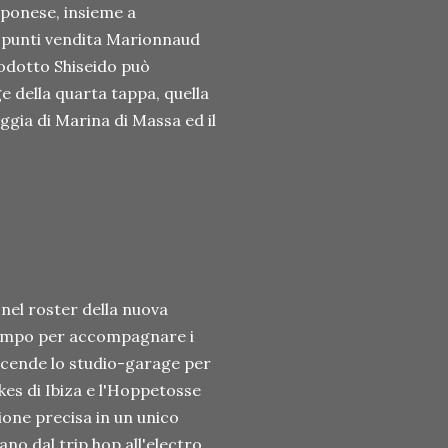
pponese, insieme a
 punti vendita Marionnaud
rodotto Shiseido può
e della quarta tappa, quella
aggia di Marina di Massa ed il
 nel roster della nuova
tempo per accompagnare i
scende lo studio-garage per
ikes di Ibiza e l'Hoppetosse
ione precisa in un unico
no dal trip hop all'electro,