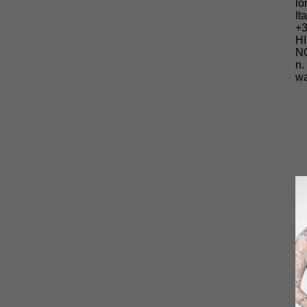
lo
It
+3
HI
NO
n.
wa