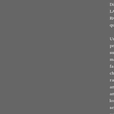
Di
LA
Ri
qu
Un
pr
su
ma
fa
ch
ra
an
an
lo
se