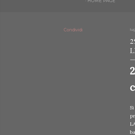
HOME PAGE
Condividi
lug
2
L
2
c
Si
pr
LA
ba