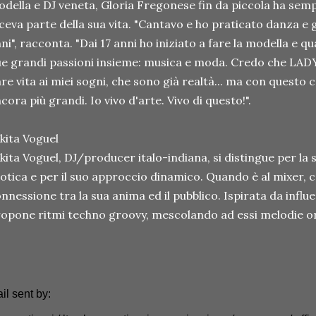
della e DJ veneta, Gloria Fregonese fin da piccola ha semp
ceva parte della sua vita. "Cantavo e ho praticato danza e g
ni", racconta. "Dai 17 anni ho iniziato a fare la modella e q
e grandi passioni insieme: musica e moda. Credo che LADY-
re vita ai miei sogni, che sono già realtà... ma con questo
cora più grandi. Io vivo d'arte. Vivo di questo!".
kita Voguel
kita Voguel, DJ/producer italo-indiana, si distingue per la
otica e per il suo approccio dinamico. Quando è al mixer,
nnessione tra la sua anima ed il pubblico. Ispirata da infl
opone ritmi techno groovy, mescolando ad essi melodie ori
il sent by: