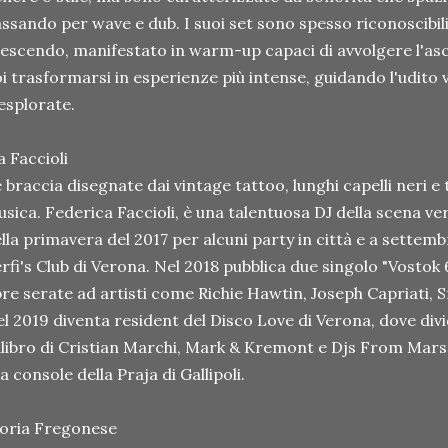
ssando per wave e dub. I suoi set sono spesso riconoscibil
escendo, manifestato in warm-up capaci di avvolgere l'as
i trasformarsi in esperienze più intense, guidando l'udito
esplorate.
a Faccioli
 braccia disegnate dai vintage tattoo, lunghi capelli neri e
sica. Federica Faccioli, è una talentuosa DJ della scena ve
lla primavera del 2017 per alcuni party in città e a settemb
rfi's Club di Verona. Nel 2018 pubblica due singolo "Vostok
re serate ad artisti come Richie Hawtin, Joseph Capriati, 
l 2019 diventa resident del Disco Love di Verona, dove divid
libro di Cristian Marchi, Mark & Kremont e Djs From Mars
la console della Praja di Gallipoli.
oria Fregonese