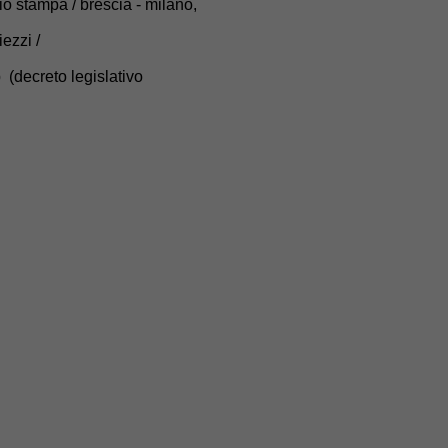
cio stampa / brescia - milano,
iezzi /
decreto legislativo