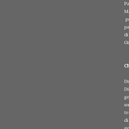
Pa
Ma
pr
pa
di
Gi
Ch
Di
Di
ge
su
tr
di
ge