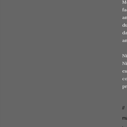
Mo
fa
an
du
da
an
Ni
Ni
es
co
pr
//
ma