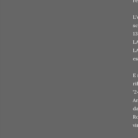
re
L'
sc
13
LA
LA
es
E 
ri
'2
An
da
Ro
vi